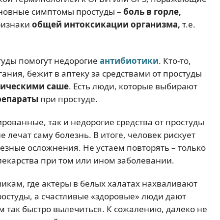
сновные симптомы простуды –
боль в горле,
ризнаки
общей интоксикации организма,
т.е.
туды помогут недорогие
антибиотики
. Кто-то,
ния, бежит в аптеку за средствами от простуды
тическими саше
. Есть люди, которые выбирают
репараты
при простуде.
рованные, так и недорогие средства от простуды
лечат саму болезнь. В итоге, человек рискует
ьезные осложнения. Не устаем повторять – только
лекарства при том или ином заболевании.
ликам, где актёры в белых халатах нахваливают
ростуды, а счастливые «здоровые» люди дают
м так быстро вылечиться. К сожалению, далеко не