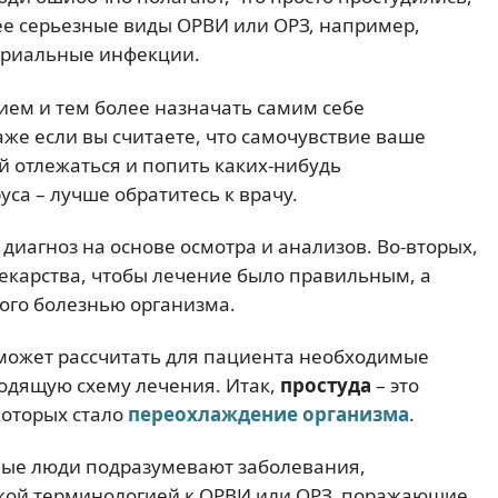
лее серьезные виды ОРВИ или ОРЗ, например,
териальные инфекции.
ием и тем более назначать самим себе
аже если вы считаете, что самочувствие ваше
 отлежаться и попить каких-нибудь
са – лучше обратитесь к врачу.
диагноз на основе осмотра и анализов. Во-вторых,
екарства, чтобы лечение было правильным, а
ого болезнью организма.
 может рассчитать для пациента необходимые
одящую схему лечения. Итак,
простуда
– это
которых стало
переохлаждение организма
.
чные люди подразумевают заболевания,
ской терминологией к ОРВИ или ОРЗ, поражающие