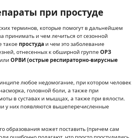
параты при простуде
ских терминов, которые помогут в дальнейшем
тва принимать и чем лечиться от сезонной
е такое
простуда
и чем это заболевание
езней, отнесенных к обширной группе
ОРЗ
или
ОРВИ (острые респираторно-вирусные
ринципе любое недомогание, при котором человек
 насморка, головной боли, а также при
оты в суставах и мышцах, а также при вялости.
сли у них появляются вышеперечисленные
го образования может поставить (причем сам
юди ошибочно полагают, что просто простудились,