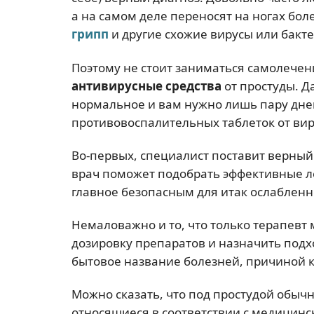
а на самом деле переносят на ногах бо
грипп
и другие схожие вирусы или бак
Поэтому не стоит заниматься самолечен
антивирусные средства
от простуды. Д
нормальное и вам нужно лишь пару дней
противовоспалительных таблеток от виру
Во-первых, специалист поставит верный 
врач поможет подобрать эффективные л
главное безопасным для итак ослабленн
Немаловажно и то, что только терапевт
дозировку препаратов и назначить подх
бытовое название болезней, причиной 
Можно сказать, что под простудой обы
относящиеся в соответствии с медицин