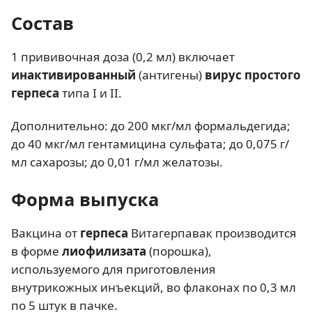
Состав
1 прививочная доза (0,2 мл) включает
инактивированный
(антигены)
вирус простого
герпеса
типа I и II.
Дополнительно: до 200 мкг/мл формальдегида;
до 40 мкг/мл гентамицина сульфата; до 0,075 г/
мл сахарозы; до 0,01 г/мл желатозы.
Форма выпуска
Вакцина от
герпеса
Витагерпавак производится
в форме
лиофилизата
(порошка),
используемого для приготовления
внутрикожных инъекций, во флаконах по 0,3 мл
по 5 штук в пачке.