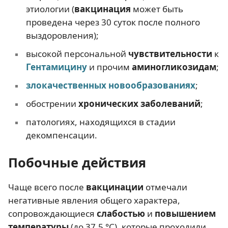
этиологии (
вакцинация
может быть
проведена через 30 суток после полного
выздоровления);
высокой персональной
чувствительности
к
Гентамицину
и прочим
аминогликозидам
;
злокачественных новообразованиях
;
обострении
хронических заболеваний
;
патологиях, находящихся в стадии
декомпенсации.
Побочные действия
Чаще всего после
вакцинации
отмечали
негативные явления общего характера,
сопровождающиеся
слабостью
и
повышением
температуры
(до 37,5 °С), которые проходили