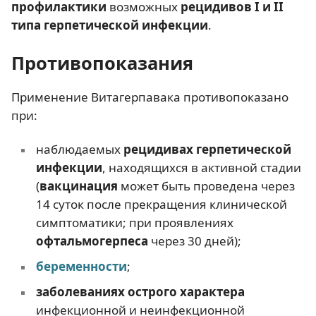
профилактики
возможных
рецидивов I и II
типа герпетической инфекции
.
Противопоказания
Применение Витагерпавака противопоказано
при:
наблюдаемых
рецидивах герпетической
инфекции
, находящихся в активной стадии
(
вакцинация
может быть проведена через
14 суток после прекращения клинической
симптоматики; при проявлениях
офтальмогерпеса
через 30 дней);
беременности
;
заболеваниях острого характера
инфекционной и неинфекционной