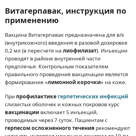
Витагерпавак, инструкция по
применению
Вакцина Витагерпавак предназначена для в/к
(внутрикожного) введения в разовой дозировке
0,2 мл (в пересчете на
лиофилизат
). Инъекции
проводят в районе внутренней части
предплечья. Контрольным показателем
правильного проведения вакцинации является
формирование «
лимонной корочки
» на коже.
При
профилактике
герпетических инфекций
слизистых оболочек и кожных покровов курс
вакцинации
включает 5 инъекций,
проводимых через 7 суток. Пациентам с
герпесом осложненного течения
рекомендуют
удлинять интервал между инъекциями до 10-ти