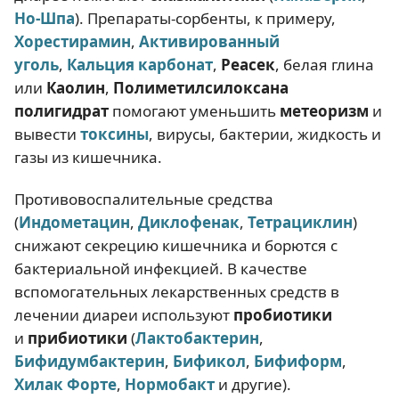
Но-Шпа
). Препараты-сорбенты, к примеру,
Х
орестирамин
,
Активированный
уголь
,
Кальция карбонат
,
Реасек
, белая глина
или
Каолин
,
Полиметилсилоксана
полигидрат
помогают уменьшить
метеоризм
и
вывести
токсины
, вирусы, бактерии, жидкость и
газы из кишечника.
Противовоспалительные средства
(
Индометацин
,
Диклофенак
,
Тетрациклин
)
снижают секрецию кишечника и борются с
бактериальной инфекцией. В качестве
вспомогательных лекарственных средств в
лечении диареи используют
пробиотики
и
прибиотики
(
Лактобактерин
,
Бифидумбактерин
,
Бификол
,
Бифиформ
,
Хилак Форте
,
Нормобакт
и другие).