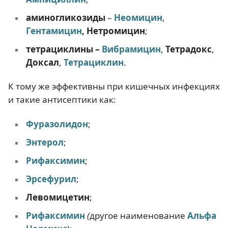
аминогликозиды
–
Неомицин
,
Гентамицин
, Нетромицин
;
тетрациклины –
Вибрамицин
,
Тетрадокс
,
Доксал
,
Тетрациклин
.
К тому же эффективны при кишечных инфекциях
и такие антисептики как:
Фуразолидон
;
Энтерол
;
Рифаксимин
;
Эрсефурил
;
Левомицетин
;
Рифаксимин
(
другое наименование
Альфа