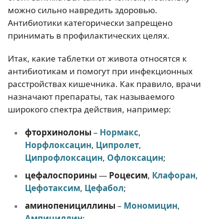
можно сильно навредить здоровью.
Антибиотики категорически запрещено
принимать в профилактических целях.
Итак, какие таблетки от живота относятся к
антибиотикам и помогут при инфекционных
расстройствах кишечника. Как правило, врачи
назначают препараты, так называемого
широкого спектра действия, например:
фторхинолоны
–
Нормакс
,
Норфлоксацин
,
Ципролет
,
Ципрофлоксацин
,
Офлоксацин
;
цефалоспорины
—
Роцесим
,
Клафоран
,
Цефотаксим
,
Цефабол
;
аминопенициллины
–
Мономицин
,
Ампициллин
;