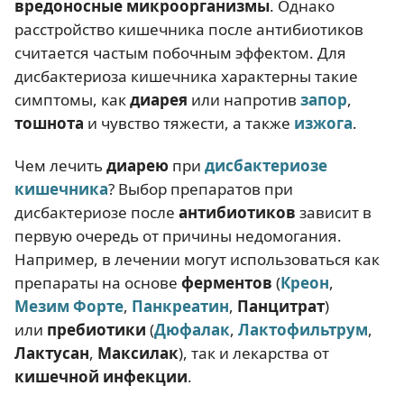
вредоносные микроорганизмы
. Однако
расстройство кишечника после антибиотиков
считается частым побочным эффектом. Для
дисбактериоза кишечника характерны такие
симптомы, как
диарея
или напротив
запор
,
тошнота
и чувство тяжести, а также
изжога
.
Чем лечить
диарею
при
дисбактериозе
кишечника
? Выбор препаратов при
дисбактериозе после
антибиотиков
зависит в
первую очередь от причины недомогания.
Например, в лечении могут использоваться как
препараты на основе
ферментов
(
Креон
,
Мезим Форте
,
Панкреатин
,
Панцитрат
)
или
пребиотики
(
Дюфалак
,
Лактофильтрум
,
Лактусан
,
Максилак
), так и лекарства от
кишечной инфекции
.