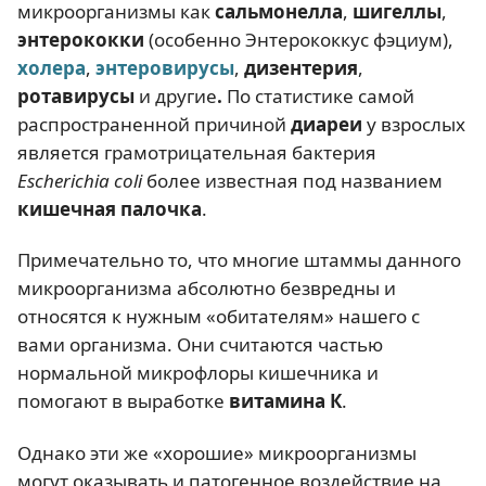
микроорганизмы как
сальмонелла
,
шигеллы
,
энтерококки
(особенно Энтерококкус фэциум),
холера
,
энтеровирусы
,
дизентерия
,
ротавирусы
и другие
.
По статистике самой
распространенной причиной
диареи
у взрослых
является грамотрицательная бактерия
Escherichia coli
более известная под названием
к
ишечная палочка
.
Примечательно то, что многие штаммы данного
микроорганизма абсолютно безвредны и
относятся к нужным «обитателям» нашего с
вами организма. Они считаются частью
нормальной микрофлоры кишечника и
помогают в выработке
витамина К
.
Однако эти же «хорошие» микроорганизмы
могут оказывать и патогенное воздействие на