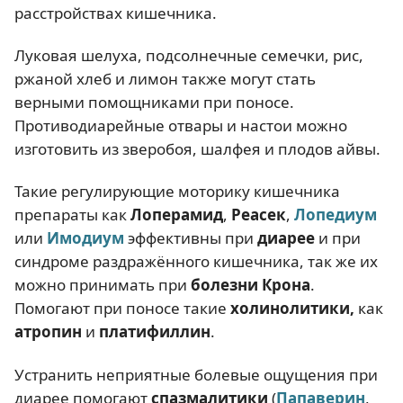
расстройствах кишечника.
Луковая шелуха, подсолнечные семечки, рис,
ржаной хлеб и лимон также могут стать
верными помощниками при поносе.
Противодиарейные отвары и настои можно
изготовить из зверобоя, шалфея и плодов айвы.
Такие регулирующие моторику кишечника
препараты как
Лоперамид
,
Реасек
,
Лопедиум
или
Имодиум
эффективны при
диарее
и при
синдроме раздражённого кишечника, так же их
можно принимать при
болезни Крона
.
Помогают при поносе такие
холинолитики
,
как
атропин
и
платифиллин
.
Устранить неприятные болевые ощущения при
диарее помогают
спазмалитики
(
Папаверин
,