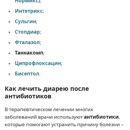
Нормикс
);
Интетрикс
;
Сульгин
;
Стопдиар
;
Фталазол
;
Таннакомп
;
Ципрофлоксацин
;
Бисептол
.
Как лечить диарею после
антибиотиков
В терапевтическом лечении многих
заболеваний врачи используют
антибиотики
,
которые помогают устранить причину болезни –