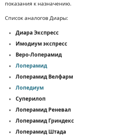
показания к назначению.
Список аналогов Диары:
Диара Экспресс
Имодиум экспресс
Веро-Лоперамид
Лоперамид
Лоперамид Велфарм
Лопедиум
Суперилоп
Лоперамид Реневал
Лоперамид Гриндекс
Лоперамид Штада