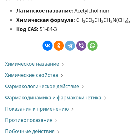
Латинское название:
Acetylcholinum
Химическая формула:
СH
CO
CH
CH
N(СH
)
3
2
2
2
3
3
Код CAS:
51-84-3
Химическое название
Химические свойства
Фармакологическое действие
Фармакодинамика и фармакокинетика
Показания к применению
Противопоказания
Побочные действия