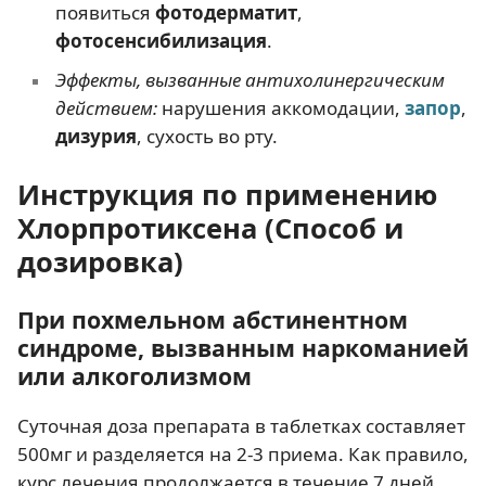
появиться
фотодерматит
,
фотосенсибилизация
.
Эффекты, вызванные антихолинергическим
действием:
нарушения аккомодации,
запор
,
дизурия
, сухость во рту.
Инструкция по применению
Хлорпротиксена (Способ и
дозировка)
При похмельном абстинентном
синдроме, вызванным наркоманией
или алкоголизмом
Суточная доза препарата в таблетках составляет
500мг и разделяется на 2-3 приема. Как правило,
курс лечения продолжается в течение 7 дней.