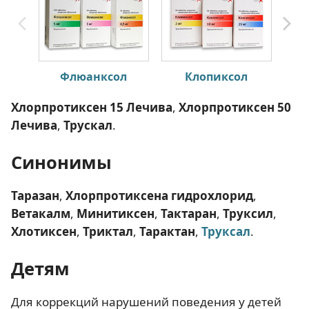
Флюанксол
Клопиксол
Хлорпротиксен 15 Лечива
,
Хлорпротиксен 50
Лечива
,
Трускал
.
Синонимы
Таразан
,
Хлорпротиксена гидрохлорид
,
Ветакалм
,
Минитиксен
,
Тактаран
,
Труксил
,
Хлотиксен
,
Триктал
,
Тарактан
,
Труксал
.
Детям
Для коррекций нарушений поведения у детей