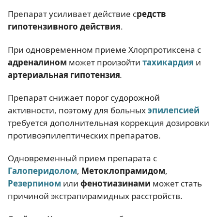
Препарат усиливает действие с
редств
гипотензивного действия
.
При одновременном приеме Хлорпротиксена с
адреналином
может произойти
тахикардия
и
артериальная гипотензия
.
Препарат снижает порог судорожной
активности, поэтому для больных
эпилепсией
требуется дополнительная коррекция дозировки
противоэпилептических препаратов.
Одновременный прием препарата с
Галоперидолом
,
Метоклопрамидом
,
Резерпином
или
фенотиазинами
может стать
причиной экстрапирамидных расстройств.