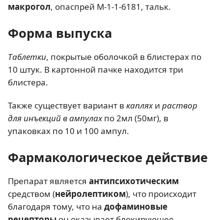
макрогол
, опаспрей М-1-1-6181, тальк.
Форма выпуска
Таблетки
, покрытые оболочкой в блистерах по
10 штук. В картонной пачке находится три
блистера.
Также существует вариант в
каплях
и
раствор
для инъекций в ампулах
по 2мл (50мг), в
упаковках по 10 и 100 ампул.
Фармакологическое действие
Препарат является
антипсихотическим
средством (
нейролептиком
), что происходит
благодаря тому, что на
дофаминовые
рецепторы
он оказывает блокирующее