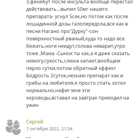
3,фенебут после инсульта вообще перестал
действовать...выпил 50мг нашего
препарата- уснул 5сек,но потом как после
лошадинной дозы галопередола,все как в
песни Нагано про"Дурку"-сон
поверхностный рваный,куда то надо все
бежать,ноги неидут,голова неварит,утро
тоже ,Мама -Сынок ты как,а я даже сказать
немогу,сухость,слюна капает,вообщем
перло сутки,потом обратный эффект
Бодрость 2суток,незнаю препарат как и
грибы на любителя,я просто спать хотел
нормально,нафиг мне эти
хороводы,вставал на завтрак приходил на
ужин
Сергей
7 октября 2022, 21:34