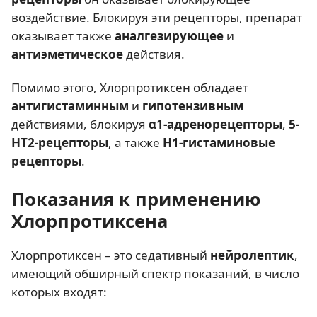
воздействие. Блокируя эти рецепторы, препарат
оказывает также
аналгезирующее
и
антиэметическое
действия.
Помимо этого, Хлорпротиксен обладает
антигистаминным
и
гипотензивным
действиями, блокируя
α1-адренорецепторы
,
5-
HT2-рецепторы
, а также
H1-гистаминовые
рецепторы
.
Показания к применению
Хлорпротиксена
Хлорпротиксен – это седативный
нейролептик
,
имеющий обширный спектр показаний, в число
которых входят: