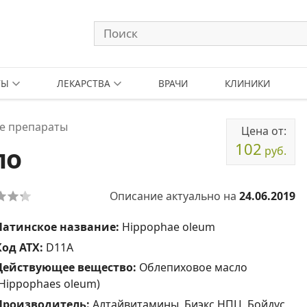
ТЫ
ЛЕКАРСТВА
ВРАЧИ
КЛИНИКИ
е препараты
Цена от:
102
ло
руб.
Описание актуально на
24.06.2019
Латинское название:
Hippophae oleum
Код АТХ:
D11A
Действующее вещество:
Облепиховое масло
(Hippophaes oleum)
Производитель:
Алтайвитамины, Биэкс НПЦ, Бойдус,