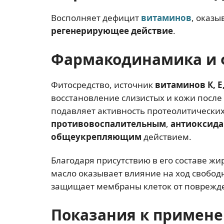
Восполняет дефицит
витаминов
, оказы
регенерирующее действие
.
Фармакодинамика и 
Фитосредство, источник
витаминов К, Е,
восстановление слизистых и кожи после
подавляет активность протеолитических
противовоспалительным
,
антиоксид
общеукрепляющим
действием.
Благодаря присутствию в его составе 
масло оказывает влияние на ход свобод
защищает мембраны клеток от поврежд
Показания к примен