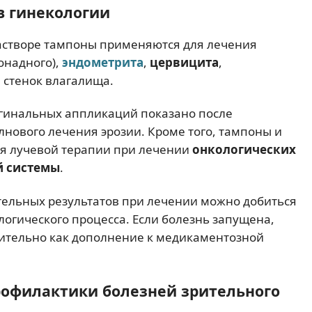
в гинекологии
астворе тампоны применяются для лечения
онадного),
эндометрита
,
цервицита
,
 стенок влагалища.
агинальных аппликаций показано после
лнового лечения эрозии. Кроме того, тампоны и
ия лучевой терапии при лечении
онкологических
й системы
.
ительных результатов при лечении можно добиться
логического процесса. Если болезнь запущена,
ительно как дополнение к медикаментозной
рофилактики болезней зрительного