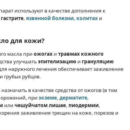
арат используют в качестве дополнения к
гастрите
,
язвенной болезни
,
колитах
и
ло для кожи?
го масла при
ожогах
и
травмах кожного
дства улучшать
эпителизацию
и
грануляцию
 для наружного лечения обеспечивает заживление
и грубых рубцов.
назначать в качестве средства от ожогов (в том
морожений, при
экземе
,
дерматите
,
ом
или
чешуйчатом лишае
,
пиодермии
,
скорения заживления трещин на коже, порезов и