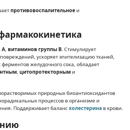
вает
противовоспалительное
и
фармакокинетика
 А
,
витаминов группы В
. Стимулирует
 повреждений, ускоряет эпителизацию тканей,
 ферментов желудочного сока, обладает
антным
,
цитопротекторным
и
жирорастворимых природных биоантиоксидантов
норадикальных процессов в организме и
ения. Поддерживает баланс
холестерина
в крови.
ению