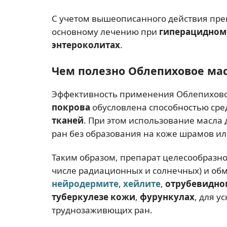
С учетом вышеописанного действия преп
основному лечению при
гиперацидном 
энтероколитах
.
Чем полезно Облепиховое мас
Эффективность применения Облепихово
покрова
обусловлена способностью сре
тканей
. При этом использование масла
ран без образования на коже шрамов ил
Таким образом, препарат целесообразно 
числе радиационных и солнечных) и об
нейродермите
,
хейлите
,
отрубевидн
туберкулезе кожи
,
фурункулах
, для у
труднозаживющих ран.