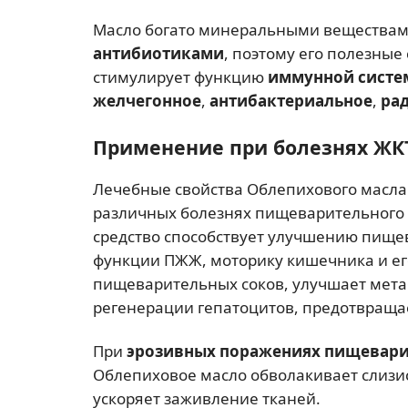
Масло богато минеральными вещества
антибиотиками
, поэтому его полезные
стимулирует функцию
иммунной систе
желчегонное
,
антибактериальное
,
ра
Применение при болезнях ЖК
Лечебные свойства Облепихового масла
различных болезнях пищеварительного 
средство способствует улучшению пище
функции ПЖЖ, моторику кишечника и ег
пищеварительных соков, улучшает мета
регенерации гепатоцитов, предотвраща
При
эрозивных поражениях пищевари
Облепиховое масло обволакивает слизис
ускоряет заживление тканей.