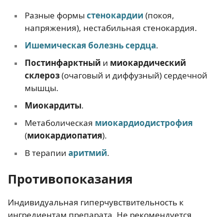
Разные формы
стенокардии
(покоя,
напряжения), нестабильная стенокардия.
Ишемическая болезнь сердца
.
Постинфарктный
и
миокардический
склероз
(очаговый и диффузный) сердечной
мышцы.
Миокардиты
.
Метаболическая
миокардиодистрофия
(
миокардиопатия
).
В терапии
аритмий
.
Противопоказания
Индивидуальная гиперчувствительность к
ингредиентам препарата. Не рекомендуется