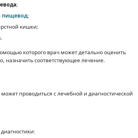
щевода
;
в пищевод
;
ерстной кишки;
.
помощью которого врач может детально оценить
ого, назначить соответствующее лечение.
 может проводиться с лечебной и диагностической
 диагностики: