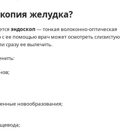
скопия желудка?
ется
эндоскоп
— тонкая волоконно-оптическая
о с ее помощью врач может осмотреть слизистую
и сразу ее вылечить.
енить:
нов;
венные новообразования;
ищевода;