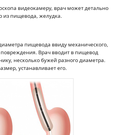
оскопа видеокамеру, врач может детально
о из пищевода, желудка.
диаметра пищевода ввиду механического,
о повреждения. Врач вводит в пищевод
нику, несколько бужей разного диаметра.
змер, устанавливает его.