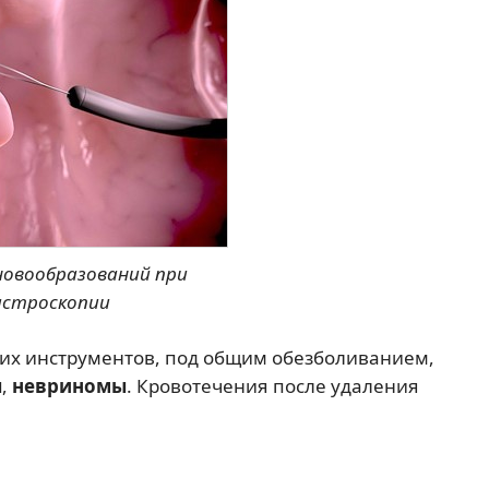
новообразований при
астроскопии
их инструментов, под общим обезболиванием,
ы
,
невриномы
. Кровотечения после удаления