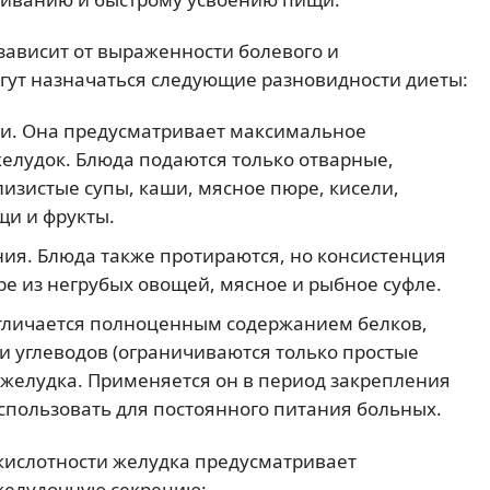
ависит от выраженности болевого и
гут назначаться следующие разновидности диеты:
и. Она предусматривает максимальное
желудок. Блюда подаются только отварные,
лизистые супы, каши, мясное пюре, кисели,
щи и фрукты.
ия. Блюда также протираются, но консистенция
е из негрубых овощей, мясное и рыбное суфле.
отличается полноценным содержанием белков,
и углеводов (ограничиваются только простые
желудка. Применяется он в период закрепления
спользовать для постоянного питания больных.
кислотности желудка предусматривает
желудочную секрецию: