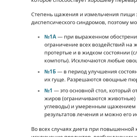
Степень щажения и измельчения пищи з
диспепсического синдромов, поэтому мо
№1А
— при выраженном обострени
ограничение всех воздействий на 
протертые и в жидком состоянии (с
компоты). Исключаются любые ово
№1Б
— в период улучшения состоян
их гуще. Разрешаются овощные пюр
№1
— это основной стол, который 
жиров (ограничиваются животные) 
углеводы) и умеренным щажением 
результатов лечения и можно его и
Во всех случаях диета при повышенной 
исключение продуктов, возбуждающих 