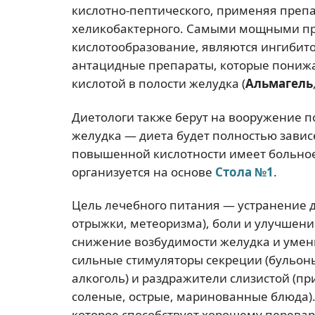
кислотно-пептического, применяя преп
хеликобактерного. Самыми мощными п
кислотообразование, являются ингиби
антацидные препараты, которые понижаю
кислотой в полости желудка (
Альмагель
Диетологи также берут на вооружение по
желудка — диета будет полностью завис
повышенной кислотности имеет больное 
организуется на основе
Стола №1
.
Цель лечебного питания — устранение д
отрыжки, метеоризма), боли и улучшен
снижение возбудимости желудка и умен
сильные стимуляторы секреции (бульоны,
алкоголь) и раздражители слизистой (пр
соленые, острые, маринованные блюда)
которое способствует хорошему перева