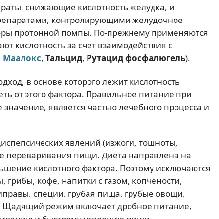
араты, снижающие кислотность желудка, и
репаратами, контролирующими желудочное
торы протонной помпы. По-прежнему применяются
т кислотность за счет взаимодействия с
,
Маалокс
,
Тальцид
,
Рутацид фосфалюгель
).
дход, в основе которого лежит кислотность
еть от этого фактора. Правильное питание при
значение, является частью лечебного процесса и
испепсических явлений (изжоги, тошноты,
ие переваривания пищи. Диета направлена на
ьшение кислотного фактора. Поэтому исключаются
 грибы, кофе, напитки с газом, копчености,
иправы, специи, грубая пища, грубые овощи,
. Щадящий режим включает дробное питание,
риванию и быстрому усвоению пищи.