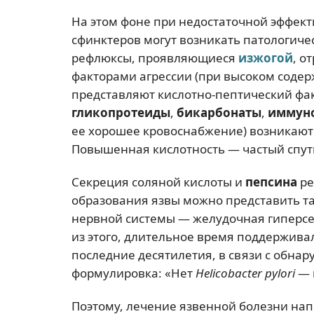
На этом фоне при недостаточной эффек
сфинктеров могут возникать патологиче
рефлюксы, проявляющиеся
изжогой
, о
факторами агрессии (при высоком соде
представляют кислотно-пептический фак
гликопротеиды
,
бикарбонаты
,
иммун
ее хорошее кровоснабжение) возникают
Повышенная кислотность — частый спу
Секреция соляной кислоты и
пепсина
ре
образования язвы можно представить т
нервной системы — желудочная гиперсе
из этого, длительное время поддерживал
последние десятилетия, в связи с обна
формулировка: «Нет
Helicobacter pylori
— 
Поэтому, лечение язвенной болезни нап