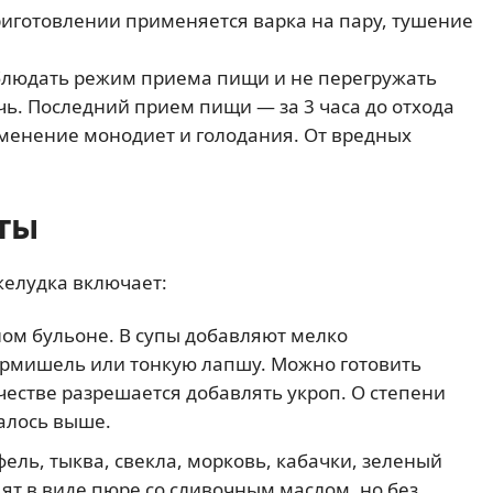
риготовлении применяется варка на пару, тушение
блюдать режим приема пищи и не перегружать
чь. Последний прием пищи — за 3 часа до отхода
рименение монодиет и голодания. От вредных
ты
елудка включает:
ом бульоне. В супы добавляют мелко
рмишель или тонкую лапшу. Можно готовить
естве разрешается добавлять укроп. О степени
алось выше.
фель, тыква, свекла, морковь, кабачки, зеленый
вят в виде пюре со сливочным маслом, но без