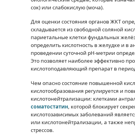
сок) или слабокислую (моча).
Для оценки состояния органов ЖКТ опре
складывается из свободной соляной кис
париетальные клетки фундальных желё
определить кислотность в желудке и в а
проведении суточной рН-метрии опреде
Это позволяет наиболее эффективно пр
кислотоподавляющий препарат в период
Чем опасно состояние повышенной кисл
кислотообразования регулируется и по
кислотонейтрализации: клетками антра
соматостатин
, которой блокирует секр
кислотозависимых заболеваний являетс
или кислотонейтрализации, а также не
стрессов.