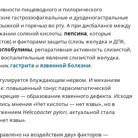
тивности пищеводного и пилорического
ские гастроэзофагеальные и дуоденогастральные
трыжкой и горечью во рту. А при дисбалансе между
ржании соляной кислоты,
пепсина
, которые
тов) и факторами защиты (слизь желудка и ДПК,
оглобулины
, репаративная активность слизистой,
 воспалительные явления слизистой желудка.
тник
гастрита
и
язвенной болезни
.
гулируется блуждающим нервом. И механизм
ак: повышенный тонус парасимпатической
креция — образование язвенного дефекта. Исходя
ись мнения «Нет кислоты — нет язвы», но в
ружением
Helicobacter pylori
, актуальной стала
нет язвы».
равлено на воздействия двух факторов —