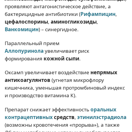
проявляют антагонистическое действие, а
бактерицидные антибиотики (
Рифампицин
,
цефалоспорины
,
аминогликозиды
,
Ванкомицин
) – синергидное.
Параллельный прием
Аллопуринола
увеличивает риск
формирования
кожной сыпи
.
Оксамп увеличивает воздействие
непрямых
антикоагулянтов
(угнетая микрофлору
кишечника, уменьшая протромбиновый индекс
и производство витамина К).
Препарат снижает эффективность
оральных
контрацептивных
средств
,
этинилэстрадиола
(возможны кровотечения «прорыва»), а также