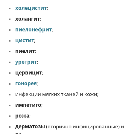
холецистит
;
холангит
;
пиелонефрит
;
цистит
;
пиелит
;
уретрит
;
цервицит
;
гонорея
;
инфекции мягких тканей и кожи;
импетиго
;
рожа
;
дерматозы
(вторично инфицированные) и