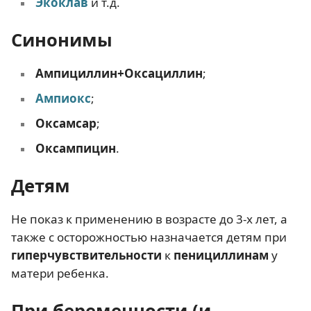
Экоклав
и т.д.
Синонимы
Ампициллин+Оксациллин
;
Ампиокс
;
Оксамсар
;
Оксампицин
.
Детям
Не показ к применению в возрасте до 3-х лет, а
также с осторожностью назначается детям при
гиперчувствительности
к
пенициллинам
у
матери ребенка.
При беременности (и