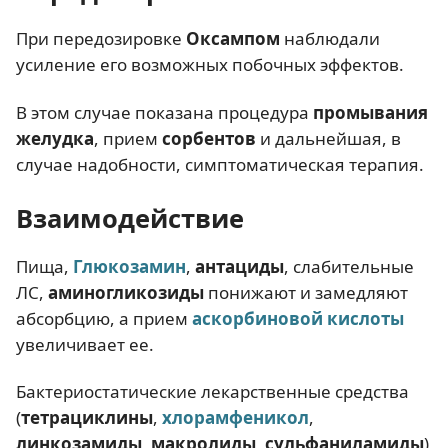
При передозировке
Оксампом
наблюдали
усиление его возможных побочных эффектов.
В этом случае показана процедура
промывания
желудка
, прием
сорбентов
и дальнейшая, в
случае надобности, симптоматическая терапия.
Взаимодействие
Пища,
Глюкозамин
,
антациды
, слабительные
ЛС,
аминогликозиды
понижают и замедляют
абсорбцию, а прием
аскорбиновой кислоты
увеличивает ее.
Бактериостатические лекарственные средства
(
тетрациклины
,
хлорамфеникол
,
линкозамиды
,
макролиды
,
сульфаниламиды
)