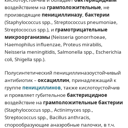
воздействием на
грамположительные
, не
производящие
пенициллиназу
,
бактерии
(Staphylococcus spp., Streptococcus pneumoniae,
Streptococcus spp.), и
грамотрицательные
микроорганизмы
(Neisseria gonorrhoeae,
Haemophilus influenzae, Proteus mirabilis,
Neisseria meningitidis, Salmonella spp., Escherichia
coli, Shigella spp.).
Полусинтетический пенициллиназоустойчивый
антибиотик –
оксациллин
, принадлежащий к
группе
пенициллинов
, также кислотоустойчив
и проявляет губительное
бактерицидное
воздействие на
грамположительные бактерии
(Staphylococcus spp., Actinimyces spp.,
Streptococcus spp., Bacillus anthracis,
спорообразующие анаэробные палочки, в т.ч.