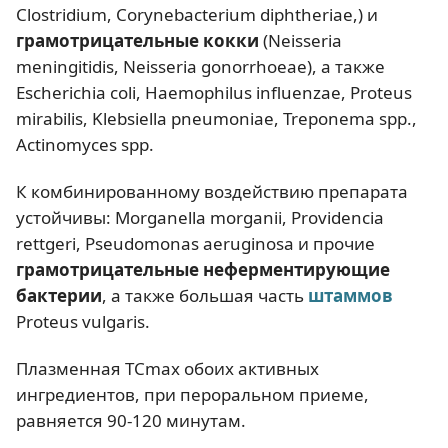
Clostridium, Corynebacterium diphtheriae,) и
грамотрицательные кокки
(Neisseria
meningitidis, Neisseria gonorrhoeae), а также
Escherichia coli, Haemophilus influenzae, Proteus
mirabilis, Klebsiella pneumoniae, Treponema spp.,
Actinomyces spp.
К комбинированному воздействию препарата
устойчивы: Morganella morganii, Providencia
rettgeri, Pseudomonas aeruginosa и прочие
грамотрицательные неферментирующие
бактерии
, а также большая часть
штаммов
Proteus vulgaris.
Плазменная TCmax обоих активных
ингредиентов, при пероральном приеме,
равняется 90-120 минутам.