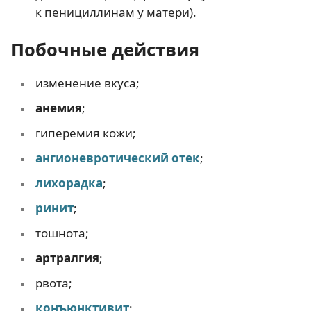
к пенициллинам у матери).
Побочные действия
изменение вкуса;
анемия
;
гиперемия кожи;
ангионевротический отек
;
лихорадка
;
ринит
;
тошнота;
артралгия
;
рвота;
конъюнктивит
;