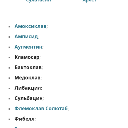
Амоксиклав
;
Амписид
;
Аугментин
;
Кламосар
;
Бактоклав
;
Медоклав
;
Либакцил
;
Сульбацин
;
Флемоклав Солютаб
;
Фибелл
;