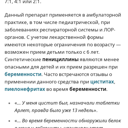
7:1, 4:1 или 2:1.
Данный препарат применяется в амбулаторной
практике, в том числе педиатрической, при
заболеваниях респираторной системы и ЛОР-
органов. С учетом лекарственной формы
имеются некоторые ограничения по возрасту —
возможен прием детьми только с 6 лет.
Синтетические
пенициллины
являются менее
опасными для детей и их прием разрешен при
беременности
. Часто встречаются отзывы о
применении данного средства при
циститах
,
пиелонефритах
во время
беременности
.
«
… У меня цистит был, назначали таблетки
Арлет, правда было уже 13 недель
».
«
… Во время беременности обнаружили белок
в моче и лейкоциты, назначали этот