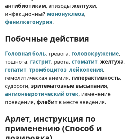
антибиотикам
, эпизоды
желтухи
,
инфекционный
мононуклеоз
,
фенилкетонурия
.
Побочные действия
Головная боль
, тревога,
головокружение
,
тошнота,
гастрит
, рвота,
стоматит
,
желтуха
,
гепатит
,
тромбоцитоз
,
лейкопения
,
гемолитическая анемия,
гиперактивность
,
судороги,
эритематозные высыпания
,
ангионевротический отек
, изменение
поведения,
флебит
в месте введения.
Арлет, инструкция по
применению (Способ и
дозировка)