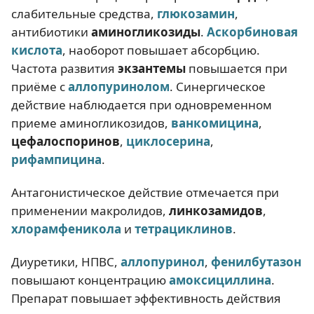
слабительные средства,
глюкозамин
,
антибиотики
аминогликозиды
.
Аскорбиновая
кислота
, наоборот повышает абсорбцию.
Частота развития
экзантемы
повышается при
приёме с
аллопуринолом
. Синергическое
действие наблюдается при одновременном
приеме аминогликозидов,
ванкомицина
,
цефалоспоринов
,
циклосерина
,
рифампицина
.
Антагонистическое действие отмечается при
применении макролидов,
линкозамидов
,
хлорамфеникола
и
тетрациклинов
.
Диуретики, НПВС,
аллопуринол
,
фенилбутазон
повышают концентрацию
амоксициллина
.
Препарат повышает эффективность действия