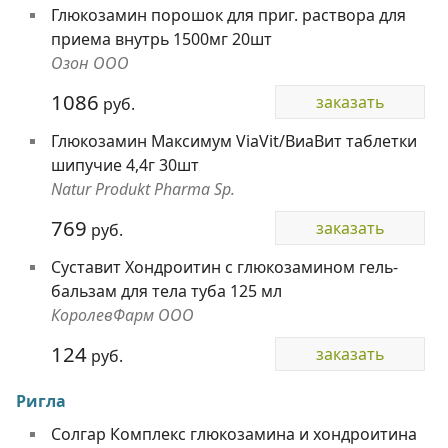
Глюкозамин порошок для приг. раствора для
приема внутрь 1500мг 20шт
Озон ООО
1086
заказать
руб.
Глюкозамин Максимум ViaVit/ВиаВит таблетки
шипучие 4,4г 30шт
Natur Produkt Pharma Sp.
769
заказать
руб.
Суставит Хондроитин с глюкозамином гель-
бальзам для тела туба 125 мл
КоролевФарм ООО
124
заказать
руб.
Ригла
Солгар Комплекс глюкозамина и хондроитина