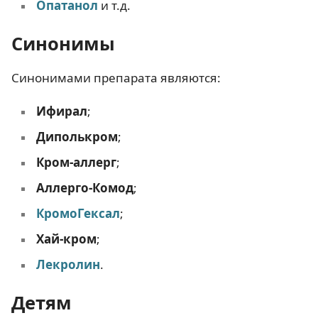
Опатанол
и т.д.
Синонимы
Синонимами препарата являются:
Ифирал
;
Диполькром
;
Кром-аллерг
;
Аллерго-Комод
;
КромоГексал
;
Хай-кром
;
Лекролин
.
Детям