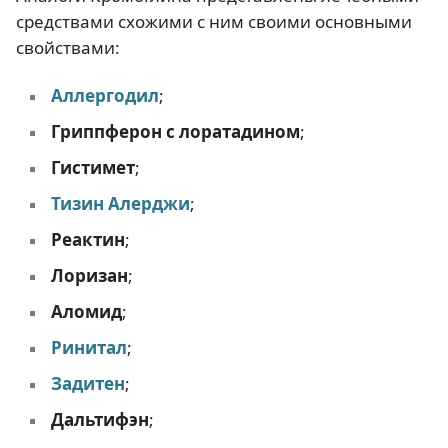
средствами схожими с ним своими основными
свойствами:
Аллергодил
;
Гриппферон с лоратадином
;
Гистимет
;
Тизин Алерджи
;
Реактин
;
Лоризан
;
Аломид
;
Ринитал
;
Задитен
;
Дальтифэн
;