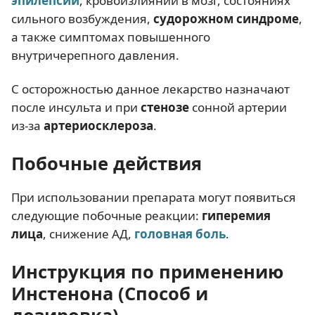
эпилепсии
, кровоизлиянии в мозг, состояниях
сильного возбуждения,
судорожном синдроме
,
а также симптомах повышенного
внутричерепного давления.
С осторожностью данное лекарство назначают
после инсульта и при
стенозе
сонной артерии
из-за
артериосклероза
.
Побочные действия
При использовании препарата могут появиться
следующие побочные реакции:
гиперемия
лица
, снижение АД,
головная боль
.
Инструкция по применению
Инстенона (Способ и
дозировка)