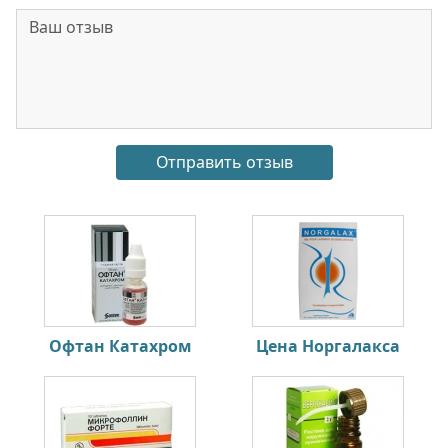
Офтан Катахром
Цена Норгалакса