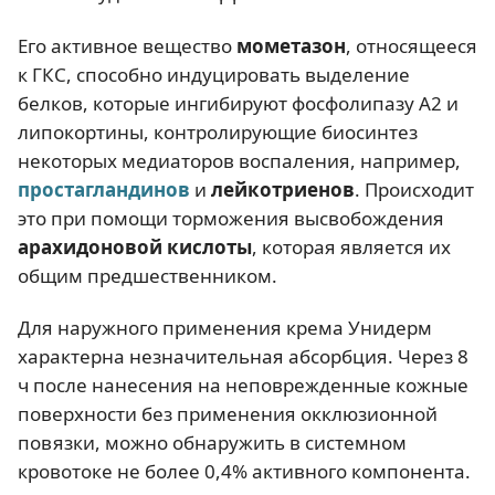
Его активное вещество
мометазон
, относящееся
к ГКС, способно индуцировать выделение
белков, которые ингибируют фосфолипазу А2 и
липокортины, контролирующие биосинтез
некоторых медиаторов воспаления, например,
простагландинов
и
лейкотриенов
. Происходит
это при помощи торможения высвобождения
арахидоновой кислоты
, которая является их
общим предшественником.
Для наружного применения крема Унидерм
характерна незначительная абсорбция. Через 8
ч после нанесения на неповрежденные кожные
поверхности без применения окклюзионной
повязки, можно обнаружить в системном
кровотоке не более 0,4% активного компонента.