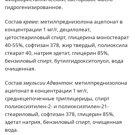
гидрогенизированное.
Состав
крема
: метилпреднизолона ацепонат в
концентрации 1 мг/г, децилолеат,
цетостеариловый спирт, глицерина моностеарат
40-55%, софтизан 378, жир твердый, полиоксила
стеарат 40, натрия эдетат, глицерин 85%,
бензиловый спирт, бутилгидрокситолуол, вода
очищенная.
Состав
эмульсии Адвантан
: метилпреднизолона
ацепонат в концентрации 1 мг/г,
среднецепочечные триглицериды, спирт
полиоксиэтилен-2- и полиоксиэтилен-21-
стеариловый, софтизан 378, глицерин 85%,
эдетат натрия, бензиловый спирт, очищенная
вода.