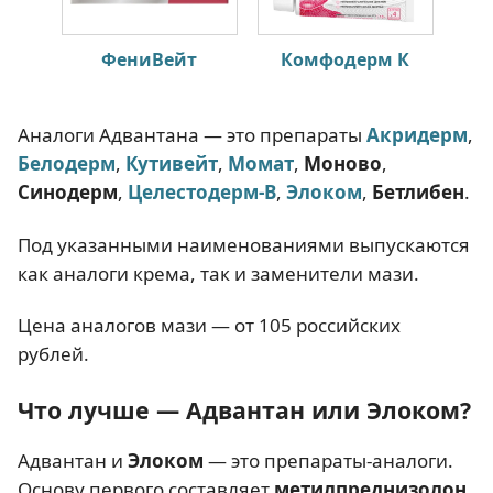
ФениВейт
Комфодерм К
Аналоги Адвантана — это препараты
Акридерм
,
Белодерм
,
Кутивейт
,
Момат
,
Моново
,
Синодерм
,
Целестодерм-В
,
Элоком
,
Бетлибен
.
Под указанными наименованиями выпускаются
как аналоги крема, так и заменители мази.
Цена аналогов мази — от 105 российских
рублей.
Что лучше — Адвантан или Элоком?
Адвантан и
Элоком
— это препараты-аналоги.
Основу первого составляет
метилпреднизолон
,