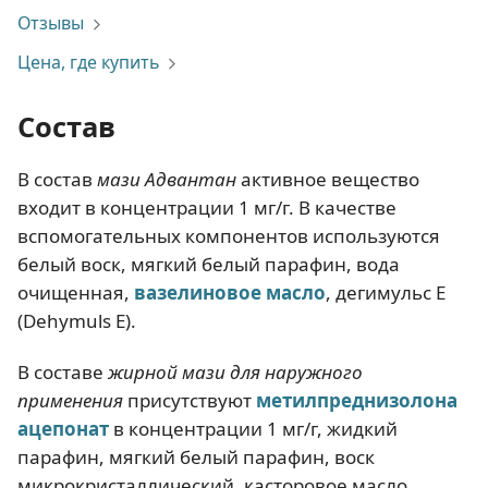
Отзывы
Цена, где купить
Состав
В состав
мази Адвантан
активное вещество
входит в концентрации 1 мг/г. В качестве
вспомогательных компонентов используются
белый воск, мягкий белый парафин, вода
очищенная,
вазелиновое масло
, дегимульс Е
(Dehymuls E).
В составе
жирной мази для наружного
применения
присутствуют
метилпреднизолона
ацепонат
в концентрации 1 мг/г, жидкий
парафин, мягкий белый парафин, воск
микрокристаллический, касторовое масло