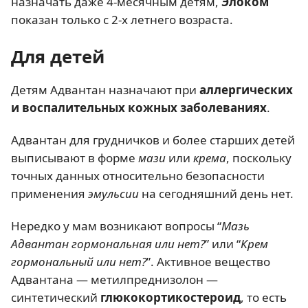
назначать даже 4-месячным детям,
Элоком
показан только с 2-х летнего возраста.
Для детей
Детям Адвантан назначают при
аллергических
и воспалительных кожных заболеваниях
.
Адвантан для грудничков и более старших детей
выписывают в форме
мази
или
крема
, поскольку
точных данных относительно безопасности
применения
эмульсии
на сегодняшний день нет.
Нередко у мам возникают вопросы “
Мазь
Адвантан гормональная или нет?
” или “
Крем
гормональный или нет?
”. Активное вещество
Адвантана — метилпреднизолон —
синтетический
глюкокортикостероид
, то есть