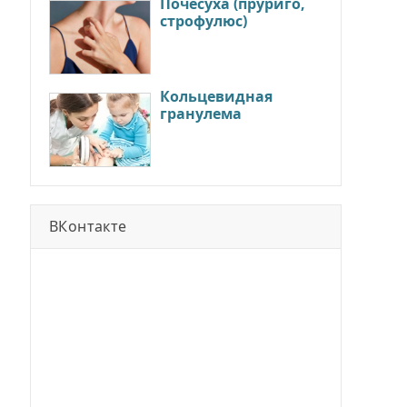
Почесуха (пруриго,
строфулюс)
Кольцевидная
гранулема
ВКонтакте