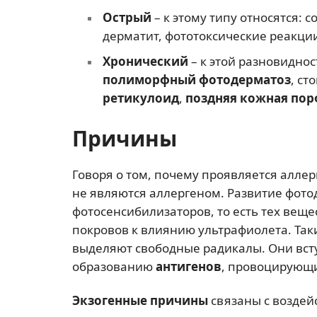
Острый
– к этому типу относятся: 
дерматит, фототоксические реакци
Хронический
– к этой разновиднос
полиморфный фотодерматоз
, ст
ретикулоид
,
поздняя кожная по
Причины
Говоря о том, почему проявляется аллер
не являются аллергеном. Развитие фот
фотосенсибилизаторов, то есть тех вещ
покровов к влиянию ультрафиолета. Та
выделяют свободные радикалы. Они всту
образованию
антигенов
, провоцирующи
Экзогенные причины
связаны с воздей