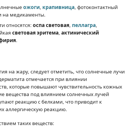
солнечные
ожоги
,
крапивница
, фотоконтактный
и на медикаменты.
ти относятся:
оспа световая
,
пеллагра
,
ойкая
световая эритема
,
актинический
рфирия
.
гия на жару, следует отметить, что солнечные лучи
одерматита отмечается при влиянии
еств, которые повышают чувствительность кожных
кие вещества под влиянием солнечных лучей
пают реакцию с белками, что приводит к
х аллергическую реакцию.
ствием таких веществ: