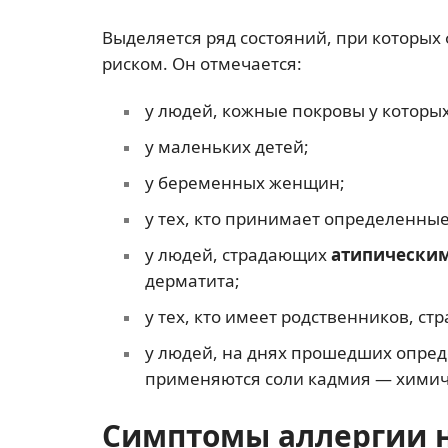
Выделяется ряд состояний, при которы
риском. Он отмечается:
у людей, кожные покровы у которых
у маленьких детей;
у беременных женщин;
у тех, кто принимает определенные
у людей, страдающих
атипически
дерматита;
у тех, кто имеет родственников, с
у людей, на днях прошедших опред
применяются соли кадмия — химиче
Симптомы аллергии н