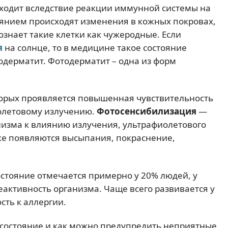
сходит вследствие реакции иммунной системы на
иянием происходят изменения в кожных покровах,
ознает такие клетки как чужеродные. Если
я
на солнце, то в медицине такое состояние
одерматит. Фотодерматит – одна из форм
торых проявляется повышенная чувствительность
иолетовому излучению.
Фотосенсибилизация
—
низма к влиянию излучения, ультрафиолетового
же появляются высыпания, покраснение,
состояние отмечается примерно у 20% людей, у
активность организма. Чаще всего развивается у
сть к аллергии.
е состояние и как можно предупредить неприятные