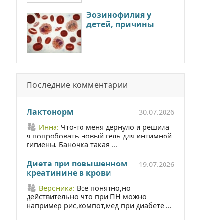
Эозинофилия у
детей, причины
Последние комментарии
Лактонорм
30.07.2026
Инна:
Что-то меня дернуло и решила
я попробовать новый гель для интимной
гигиены. Баночка такая ...
Диета при повышенном
19.07.2026
креатинине в крови
Вероника:
Все понятно,но
действительно что при ПН можно
например рис,компот,мед при диабете ...