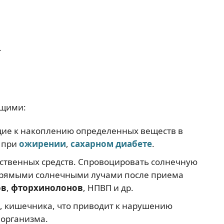
.
ющими:
ие к накоплению определенных веществ в
 при
ожирении
,
сахарном диабете
.
ственных средств. Спровоцировать солнечную
прямыми солнечными лучами после приема
ов
,
фторхинолонов
, НПВП и др.
, кишечника, что приводит к нарушению
 организма.