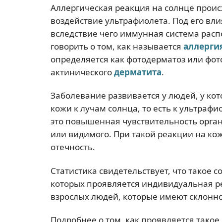
Аллергическая реакция на солнце прои
воздействие ультрафиолета. Под его вл
вследствие чего иммунная система расп
говорить о том, как называется
аллерги
определяется как фотодерматоз или фот
актинического
дерматита
.
Заболевание развивается у людей, у ко
кожи к лучам солнца, то есть к ультраф
это повышенная чувствительность орга
или видимого. При такой реакции на ко
отечность.
Статистика свидетельствует, что такое 
которых проявляется индивидуальная ре
взрослых людей, которые имеют склонно
Подробнее о том, как проявляется тако