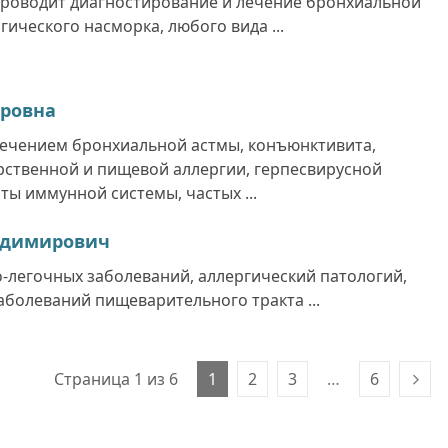
Проводит диагностирование и лечение бронхиальной
ического насморка, любого вида ...
оровна
лечением бронхиальной астмы, конъюнктивита,
арственной и пищевой аллергии, герпесвирусной
ы иммунной системы, частых ...
адимирович
-легочных заболеваний, аллергический патологий,
заболеваний пищеварительного тракта ...
Страница 1 из 6
1
2
3
…
6