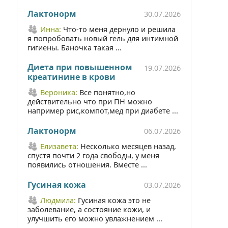
Лактонорм
30.07.2026
Инна:
Что-то меня дернуло и решила
я попробовать новый гель для интимной
гигиены. Баночка такая ...
Диета при повышенном
19.07.2026
креатинине в крови
Вероника:
Все понятно,но
действительно что при ПН можно
например рис,компот,мед при диабете ...
Лактонорм
06.07.2026
Елизавета:
Несколько месяцев назад,
спустя почти 2 года свободы, у меня
появились отношения. Вместе ...
Гусиная кожа
03.07.2026
Людмила:
Гусиная кожа это не
заболевание, а состояние кожи, и
улучшить его можно увлажнением ...