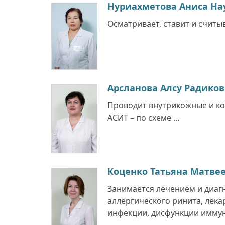
Нуриахметова Аниса На
Осматривает, ставит и считыв
Арсланова Алсу Радико
Проводит внутрикожные и ко
АСИТ – по схеме ...
Коценко Татьяна Матве
Занимается лечением и диаг
аллергического ринита, лек
инфекции, дисфункции иммунн