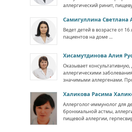
аллергический ринит, пищеву
Самигуллина Светлана 
Ведет детей в возрасте от 1
пациентов на доме ...
Хисамутдинова Алия Ру
Оказывает консультативную,
аллергическими заболевания
значимыми аллергенами. Про
Халикова Расима Халик
Аллерголог-иммунолог для д
бронхиальной астмы, аллерг
пищевой аллергии, герпесвир