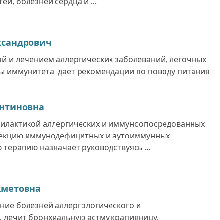
й, болезней сердца и ...
ксандрович
ой и лечением аллергических заболеваний, легочных
ы иммунитета, дает рекомендации по поводу питания
антиновна
филактикой аллергических и иммуноопосредованных
рекцию иммунодефицитных и аутоиммунных
терапию назначает руководствуясь ...
хметовна
ение болезней аллергологического и
 лечит бронхиальную астму,крапивницу,