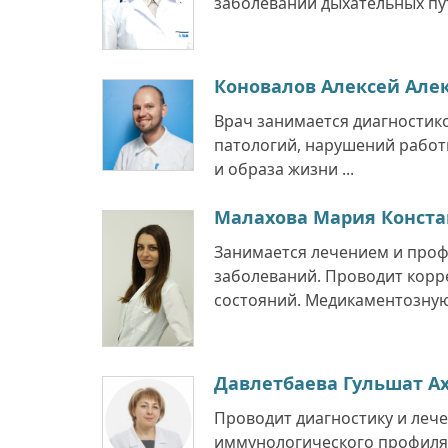
заболеваний дыхательных путе
Коновалов Алексей Але
Врач занимается диагностик
патологий, нарушений работ
и образа жизни ...
Малахова Мария Конст
Занимается лечением и про
заболеваний. Проводит кор
состояний. Медикаментозную 
Давлетбаева Гульшат А
Проводит диагностику и леч
иммунологического профиля.