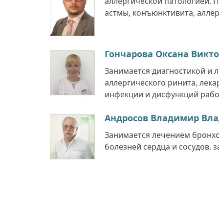
аллергической патологией. 
астмы, конъюнктивита, аллерг
Гончарова Оксана Викт
Занимается диагностикой и 
аллергического ринита, лек
инфекции и дисфункций работ
Андросов Владимир Вл
Занимается лечением бронхо
болезней сердца и сосудов, 