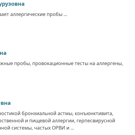
урузовна
ает аллергические пробы ...
вна
жные пробы, провокационные тесты на аллергены,
евна
ностикой бронхиальной астмы, конъюнктивита,
арственной и пищевой аллергии, герпесвирусной
ой системы, частых ОРВИ и ...