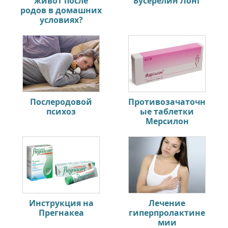
живот после
Бусерелин Лонг
родов в домашних
условиях?
Послеродовой
Противозачаточн
психоз
ые таблетки
Мерсилон
Инструкция на
Лечение
Прегнакеа
гиперпролактине
мии