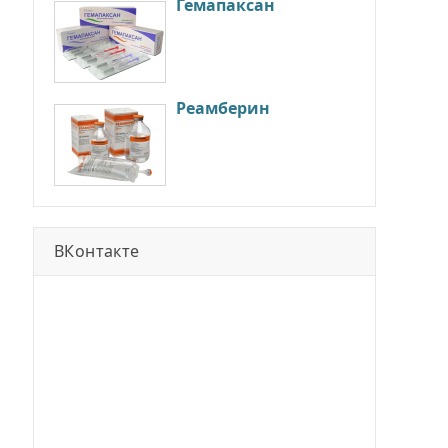
Гемапаксан
Реамберин
ВКонтакте