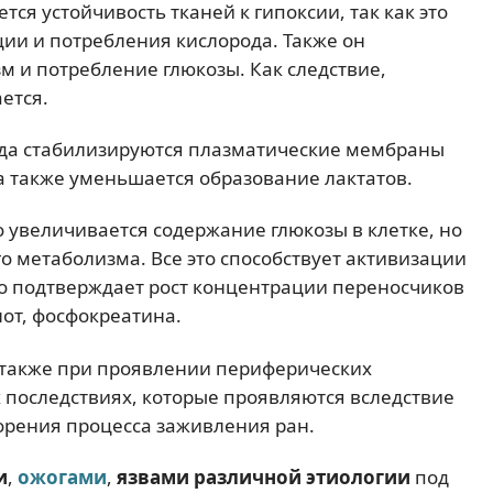
ся устойчивость тканей к гипоксии, так как это
ции и потребления кислорода. Также он
м и потребление глюкозы. Как следствие,
ется.
да стабилизируются плазматические мембраны
 а также уменьшается образование лактатов.
о увеличивается содержание глюкозы в клетке, но
о метаболизма. Все это способствует активизации
то подтверждает рост концентрации переносчиков
лот, фосфокреатина.
 также при проявлении периферических
х последствиях, которые проявляются вследствие
орения процесса заживления ран.
и
,
ожогами
,
язвами различной этиологии
под