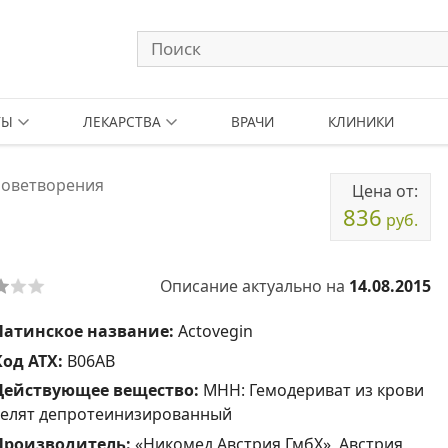
ТЫ
ЛЕКАРСТВА
ВРАЧИ
КЛИНИКИ
роветворения
Цена от:
836
руб.
Описание актуально на
14.08.2015
Латинское название:
Actovegin
Код АТХ:
B06AB
Действующее вещество:
МНН: Гемодериват из крови
телят депротеинизированный
Производитель:
«Никомед Австрия ГмбХ», Австрия