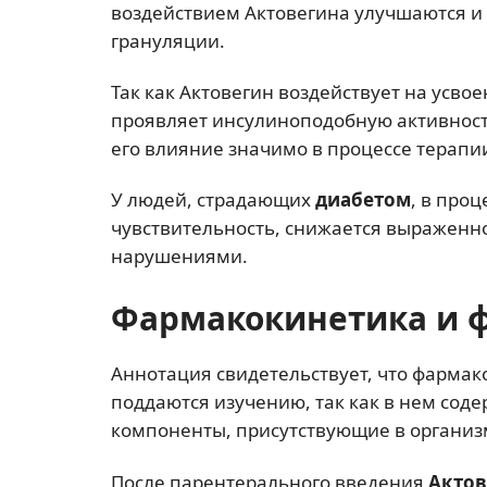
воздействием Актовегина улучшаются и
грануляции.
Так как Актовегин воздействует на усво
проявляет инсулиноподобную активност
его влияние значимо в процессе терап
У людей, страдающих
диабетом
, в про
чувствительность, снижается выраженн
нарушениями.
Фармакокинетика и 
Аннотация свидетельствует, что фармак
поддаются изучению, так как в нем сод
компоненты, присутствующие в организм
После парентерального введения
Актов