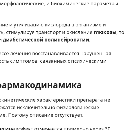
 морфологические, и биохимические параметры
ение и утилизацию кислорода в организме и
ь, стимулируя транспорт и окисление
глюкозы
, то
ии
диабетической полинейропатии
.
цессе лечения восстанавливается нарушенная
ость симптомов, связанных с психическими
фармакодинамика
окинетические характеристики препарата не
ержатся исключительно физиологические
е. Поэтому описание отсутствует.
егина
эффект отмечается примерно через 30