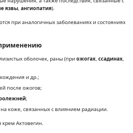
ые нарушения, а также последствия, связанные с
е язвы
,
ангиопатия
).
ются при аналогичных заболеваниях и состояниях
к применению
лизистых оболочек, раны (при
ожогах
,
ссадинах
,
хождения и др.;
ей после ожогов;
ролежней
;
на коже, связанных с влиянием радиации.
 крем Актовегин.