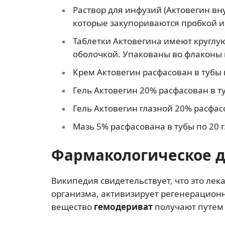
Раствор для инфузий (Актовегин вн
которые закупориваются пробкой и
Таблетки Актовегина имеют круглу
оболочкой. Упакованы во флаконы и
Крем Актовегин расфасован в тубы п
Гель Актовегин 20% расфасован в ту
Гель Актовегин глазной 20% расфасо
Мазь 5% расфасована в тубы по 20 г
Фармакологическое 
Википедия свидетельствует, что это лек
организма, активизирует регенерационн
вещество
гемодериват
получают путем 