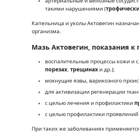
артериальные и венозные сосудист
такими нарушениями (
трофически
Капельница и уколы Актовегин назнача
организма.
Мазь Актовегин, показания 
воспалительные процессы кожи и с
порезах
,
трещинах
и др.);
мокнущие язвы, варикозного проис
для активизации регенерации ткан
с целью лечения и профилактики
п
с целью профилактики проявлений 
При таких же заболеваниях применяется