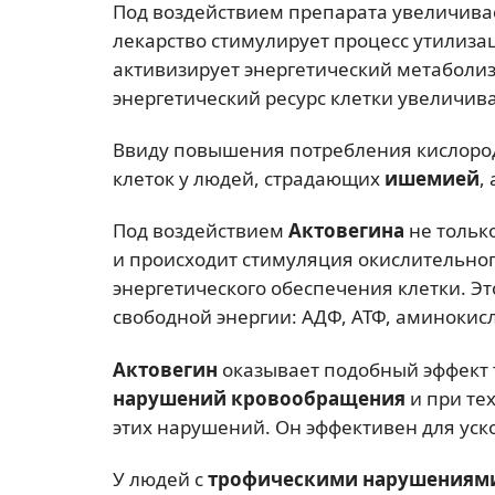
Под воздействием препарата увеличивает
лекарство стимулирует процесс утилиза
активизирует энергетический метаболиз
энергетический ресурс клетки увеличива
Ввиду повышения потребления кислоро
клеток у людей, страдающих
ишемией
,
Под воздействием
Актовегина
не тольк
и происходит стимуляция окислительног
энергетического обеспечения клетки. Э
свободной энергии: АДФ, АТФ, аминокис
Актовегин
оказывает подобный эффект
нарушений кровообращения
и при те
этих нарушений. Он эффективен для уск
У людей с
трофическими нарушениям