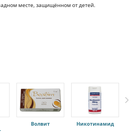
ладном месте, защищённом от детей.
Волвит
Никотинамид
Аль
т