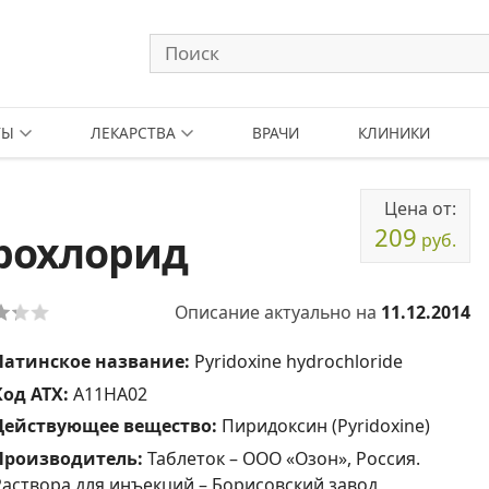
ТЫ
ЛЕКАРСТВА
ВРАЧИ
КЛИНИКИ
Цена от:
209
рохлорид
руб.
Описание актуально на
11.12.2014
Латинское название:
Pyridoxine hydrochloride
Код АТХ:
A11HA02
Действующее вещество:
Пиридоксин (Pyridoxine)
Производитель:
Таблеток – ООО «Озон», Россия.
Раствора для инъекций – Борисовский завод