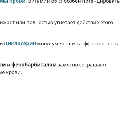
змы крови
. Витамин В6 способен потенцировать
ижает или полностью угнетает действие этого
и
циклосерин
могут уменьшить эффективность
ом
и
фенобарбиталом
заметно сокращают
ме крови.