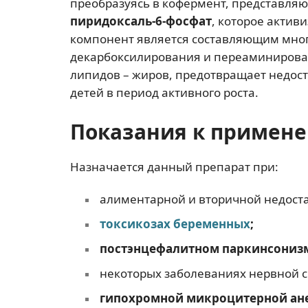
преобразуясь в кофермент, представля
пиридоксаль-6-фосфат
, которое актив
компонент является составляющим мно
декарбоксилирования и переаминирован
липидов – жиров, предотвращает недос
детей в период активного роста.
Показания к примен
Назначается данный препарат при:
алиментарной и вторичной недост
токсикозах беременных
;
постэнцефалитном паркинсониз
некоторых заболеваниях нервной 
гипохромной микроцитерной ан