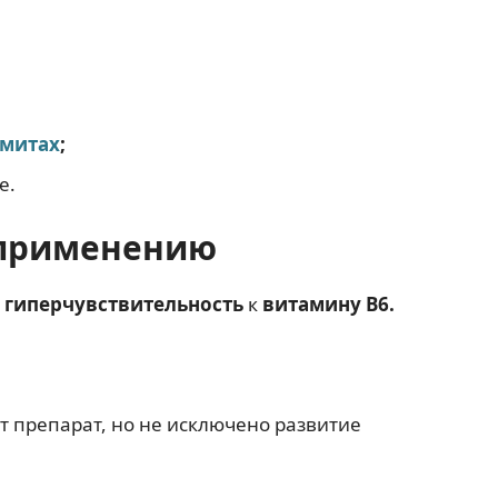
митах
;
е.
 применению
я
гиперчувствительность
к
витамину В6.
 препарат, но не исключено развитие