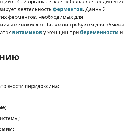
ющий собой органическое небелковое соединение
изирует деятельность
ферментов
. Данный
гих ферментов, необходимых для
ия аминокислот. Также он требуется для обмена
таток
витаминов
у женщин при
беременности
и
ению
аточности пиридоксина;
ме;
системы;
емии;