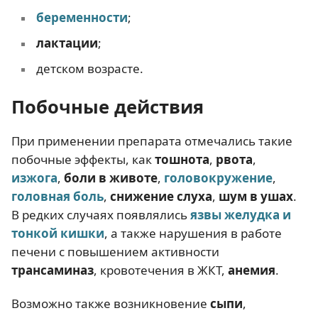
беременности
;
лактации
;
детском возрасте.
Побочные действия
При применении препарата отмечались такие
побочные эффекты, как
тошнота
,
рвота
,
изжога
,
боли в животе
,
головокружение
,
головная боль
,
снижение слуха
,
шум в ушах
.
В редких случаях появлялись
язвы желудка
и
тонкой кишки
, а также нарушения в работе
печени с повышением активности
трансаминаз
, кровотечения в ЖКТ,
анемия
.
Возможно также возникновение
сыпи
,