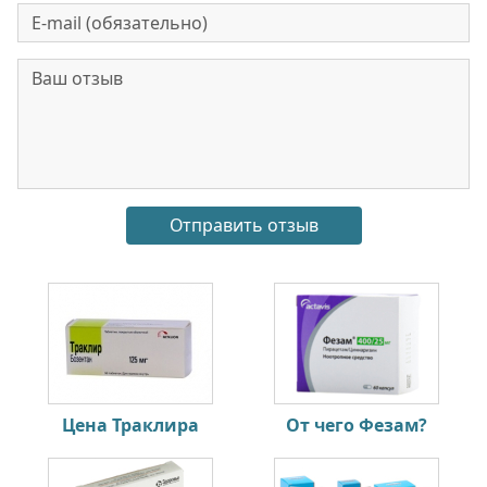
Цена Траклира
От чего Фезам?