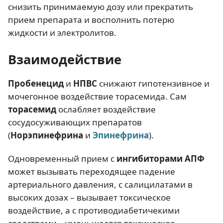
снизить принимаемую дозу или прекратить
прием препарата и восполнить потерю
жидкости и электролитов.
Взаимодействие
Пробенеци
д
и
НПВС
снижают гипотензивное и
мочегонное воздействие торасемида. Сам
торасемид
ослабляет воздействие
сосудосуживающих препаратов
(
Норэпинефрина
и
Эпинефрина
).
Одновременный прием с
ингибиторами АПФ
может вызывать переходящее падение
артериального давления, с салицилатами в
высоких дозах – вызывает токсическое
воздействие, а с противодиабетичекими