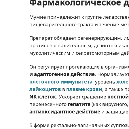
Фармакологическое 
Мумие принадлежит к группе лекарстве
пищеварительного тракта и течение ме
Препарат обладает регенерирующим, 
противовоспалительным, дезинтоксик
муколитическим и секретомоторным де
Он регулирует протекающие в организм
и адаптогенное действие
. Нормализуе
клеточного иммунитета
, уровень
холе
лейкоцитов
в
плазме крови
, а также 
NK-клеток
. Ускоряет сращение
костной
перенесенного
гепатита
(как вирусного,
антиоксидантное действие
и защищае
В форме ректально-вагинальных суппоз