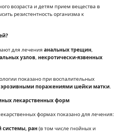
го возраста и детям прием вещества в
сить резистентность организма к
ей?
чают для лечения
анальных трещин
,
альных узлов
,
некротически-язвенных
ологии показано при воспалительных
я
эрозивными поражениями шейки матки
.
 иных лекарственных форм
лекарственных формах показано для лечения:
 системы, ран
(в том числе гнойных и