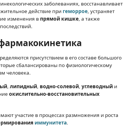
гинекологических заболеваниях, восстанавливает
ожительное действие при
геморрое
, устраняет
ие изменения в
прямой кишке
, а также
последствий.
фармакокинетика
ределяются присутствием в его составе большого
которые сбалансированы по физиологическому
зм человека.
вый
,
липидный
,
водно-солевой
,
углеводный
и
ение
окислительно-восстановительных
ают участие в процессах размножения и роста
формирования
иммунитета
.