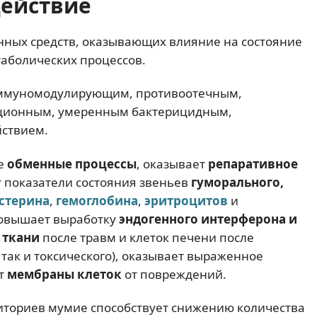
действие
нных средств, оказывающих влияние на состояние
таболических процессов.
иммуномодулирующим, противоотечным,
ационным, умеренным бактерицидным,
йствием.
е
обменные процессы
, оказывает
репаративное
т показатели состояния звеньев
гуморального,
стерина
,
гемоглобина
,
эритроцитов
и
повышает выработку
эндогенного интерферона и
 ткани
после травм и клеток печени после
 так и токсического), оказывает выраженное
т
мембраны клеток
от повреждений.
иториев мумие способствует снижению количества