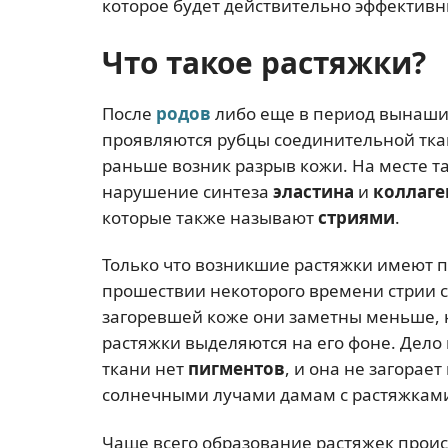
которое будет действительно эффектив
Что такое растяжки?
После
родов
либо еще в период вынаш
проявляются рубцы соединительной ткан
раньше возник разрыв кожи. На месте та
нарушение синтеза
эластина
и
коллаге
которые также называют
стриями
.
Только что возникшие растяжки имеют п
прошествии некоторого времени стрии с
загоревшей коже они заметны меньше, н
растяжки выделяются на его фоне. Дело
ткани нет
пигментов
, и она не загора
солнечными лучами дамам с растяжками
Чаще всего образование растяжек проис