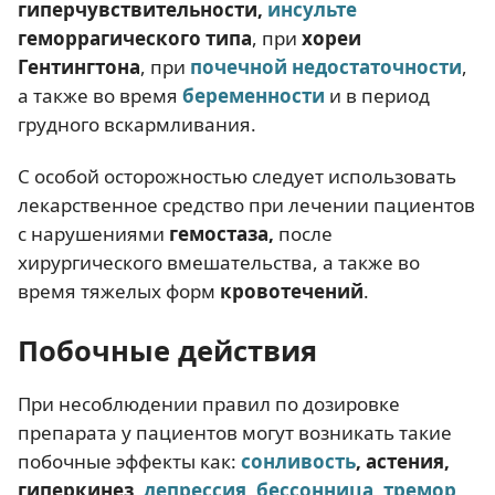
гиперчувствительности,
инсульте
геморрагического типа
, при
хореи
Гентингтона
, при
почечной недостаточности
,
а также во время
беременности
и в период
грудного вскармливания.
С особой осторожностью следует использовать
лекарственное средство при лечении пациентов
с нарушениями
гемостаза,
после
хирургического вмешательства, а также во
время тяжелых форм
кровотечений
.
Побочные действия
При несоблюдении правил по дозировке
препарата у пациентов могут возникать такие
побочные эффекты как:
сонливость
, астения,
гиперкинез,
депрессия
,
бессонница
,
тремор
,