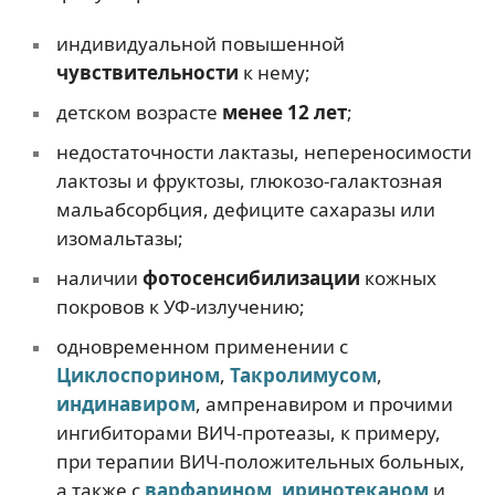
индивидуальной повышенной
чувствительности
к нему;
детском возрасте
менее 12 лет
;
недостаточности лактазы, непереносимости
лактозы и фруктозы, глюкозо-галактозная
мальабсорбция, дефиците сахаразы или
изомальтазы;
наличии
фотосенсибилизации
кожных
покровов к УФ-излучению;
одновременном применении с
Циклоспорином
,
Такролимусом
,
индинавиром
, ампренавиром и прочими
ингибиторами ВИЧ-протеазы, к примеру,
при терапии ВИЧ-положительных больных,
а также с
варфарином
,
иринотеканом
и