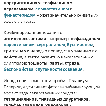
нортриптилином
,
теофиллином
,
верапамилом
,
симвастатином
и
финастеридом
может значительно снизить их
эффективность.
Комбинированная терапия с
антидепрессантами
, например:
нефазодоном,
пароксетином
,
сертралином
,
Буспироном
,
триптанами
нередко приводит к усилению их
действия, а также развитию нежелательных
симптомов:
тошноты, рвоты, страха,
беспокойства
,
спутанности сознания
.
Иногда при совместном приёме Гелариум
Гиперикум усиливает фотосенсибилизирующий
эффект ряда лекарственных средств:
тетрациклинов, тиазидных диуретиков,
сульфаниламидов, хинолонов
и