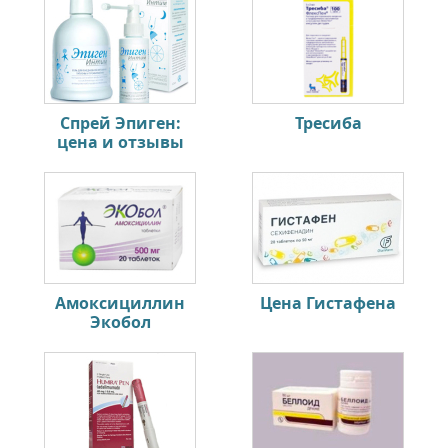
Спрей Эпиген:
Тресиба
цена и отзывы
Амоксициллин
Цена Гистафена
Экобол