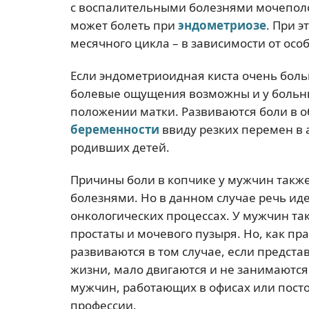
с воспалительными болезнями мочеполо
может болеть при
эндометриозе
. При 
месячного цикла – в зависимости от ос
Если эндометриоидная киста очень бол
болевые ощущения возможны и у больны
положении матки. Развиваются боли в о
беременности
ввиду резких перемен в 
родивших детей.
Причины боли в копчике у мужчин также
болезнями. Но в данном случае речь ид
онкологических процессах. У мужчин та
простаты и мочевого пузыря. Но, как пр
развиваются в том случае, если предста
жизни, мало двигаются и не занимаются 
мужчин, работающих в офисах или посто
профессии.