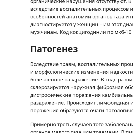
органические нарушения отсутствуют. В
вследствие воспалительных процессов 
особенностей анатомии органов таза и 
диагностируется у женщин – им этот диа
мужчинам. Код кокцигодинии по мкб-10
Патогенез
Вследствие травм, воспалительных про
и морфологические изменения надкостни
болезненное раздражение. В ходе разви
склерозируется наружная фиброзная об
дистрофические поражения камбиальных
раздражение. Происходит лимфоидная и
поражения образуются очаги патологиче
Примерно треть случаев того заболеван
органов малого таза или травмами. В та