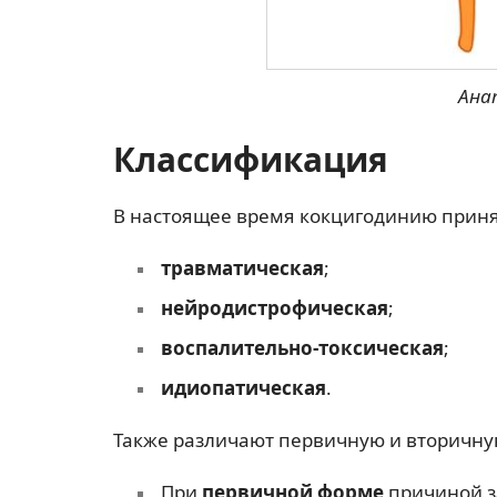
Ана
Классификация
В настоящее время кокцигодинию принят
травматическая
;
нейродистрофическая
;
воспалительно-токсическая
;
идиопатическая
.
Также различают первичную и вторичну
При
первичной форме
причиной з