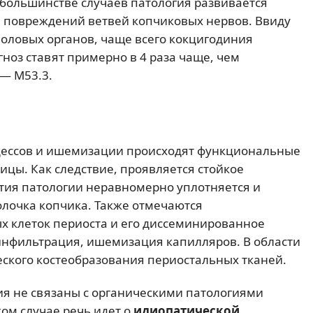
 большинстве случаев патология развивается
и повреждений ветвей копчиковых нервов. Ввиду
половых органов, чаще всего кокцигодиния
гноз ставят примерно в 4 раза чаще, чем
 — M53.3.
цессов и ишемизации происходят функциональные
цы. Как следствие, проявляется стойкое
тия патологии неравномерно уплотняется и
олочка копчика. Также отмечаются
 клеток периоста и его диссеминированное
нфильтрация, ишемизация капилляров. В области
ского костеобразования периостальных тканей.
ия не связаны с органическими патологиями
ком случае речь идет о
идиопатической