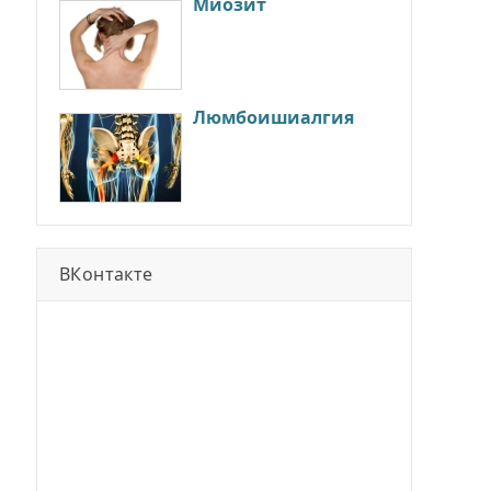
Миозит
Люмбоишиалгия
ВКонтакте