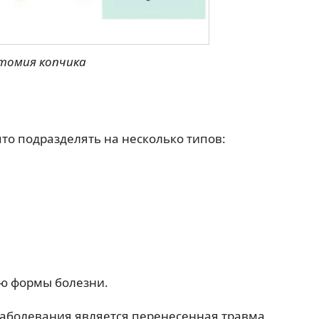
томия копчика
о подразделять на несколько типов:
ю формы болезни.
аболевания является перенесенная травма