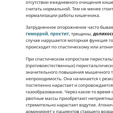
отсутствии ежедневного очищения кишечн
считать нормальной. Тем не менее стои
нормализации работы кишечника.
Затрудненное опорожнение часто бывае
геморрой
,
проктит
, трещины,
долихос
случае нарушается моторная функция т
происходит по спастическому или атони
При спастическом копростазе перистальт
(противоестественных) перистальтически
значительного повышения мышечного т
непроходимость. Она начинается с резко
постепенно нарастает и сопровождается
газообразование. Через какое-то время
рвотные массы приобретают неприятный
стремительно нарастает вздутие. Атонич
доминирует у пациентов старшего возра