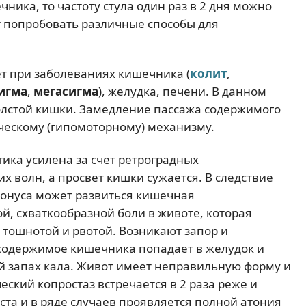
ика, то частоту стула один раз в 2 дня можно
т попробовать различные способы для
т при заболеваниях кишечника (
колит
,
игма
,
мегасигма
), желудка, печени. В данном
олстой кишки. Замедление пассажа содержимого
ческому (гипомоторному) механизму.
ика усилена за счет ретроградных
х волн, а просвет кишки сужается. В следствие
онуса может развиться кишечная
й, схваткообразной боли в животе, которая
 тошнотой и рвотой. Возникают запор и
 содержимое кишечника попадает в желудок и
 запах кала. Живот имеет неправильную форму и
еский копростаз встречается в 2 раза реже и
ста и в ряде случаев проявляется полной атония