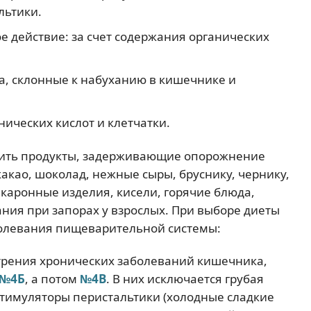
льтики.
е действие: за счет содержания органических
та, склонные к набуханию в кишечнике и
ических кислот и клетчатки.
чить продукты, задерживающие опорожнение
акао, шоколад, нежные сыры, бруснику, чернику,
макаронные изделия, кисели, горячие блюда,
ния при запорах у взрослых. При выборе диеты
болевания пищеварительной системы:
стрения хронических заболеваний кишечника,
 №4Б
, а потом
№4В
. В них исключается грубая
стимуляторы перистальтики (холодные сладкие