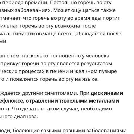
 периода времени. Постоянно горечь во рту
разных заболеваниях. Может ощущаться также
отмечает, что горечь во рту во время еды портит
сильная горечь во рту возможна после
ема антибиотиков чаще всего наблюдается после
ми.
н с тем, насколько полноценно у человека
привкус горечи во рту является результатом
ческих процессах в печени и желчном пузыре
о и появляется горечь во рту на языке.
вождается другими симптомами. При
дискинезии
рефлюксе
,
отравлении тяжелыми металлами
нота. Что делать в таком случае, необходимо
ного диагноза.
т люди, болеющие самыми разными заболеваниями