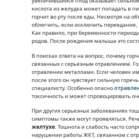
увеличившийся плод оказывает сильное
кислота из желудка может попадать в пи
горчит во рту после еды. Несмотря на о
облегчить, если исключить переедание,
Как правило, при беременности период
родов. После рождения малыша это сост
В поисках ответа на вопрос, почему горч
связанных с серьезным отравлением. Гор
отравлении металлами. Если человек име
после этого он чувствует сильную горечь
специалисту. Особенно опасно
отравле
токсичность и может спровоцировать оч
При других серьезных заболеваниях тошн
симптомы также могут проявляться. Речь
желтухе
. Тошнота и слабость часто со
нарушении работы ЖКТ, связанном с от