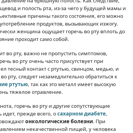
 давление на брюшную полость. Как следствие,
щевод и полость рта, из-за чего у будущей мамы и
бъективные причины такого состояния, его можно
 употребление продуктов, вызывающих изжогу.
ически женщина ощущает горечь во рту вплоть до
ояние проходит само собой.
ит во рту, важно не пропустить симптомов,
ечь во рту очень часто присутствует при
л тесный контакт с ртутью, свинцом, медью, и
 во рту, следует незамедлительно обратиться к
ние ртутью
, так как это металл имеет высокую
ень тяжелое отравление.
ота, горечь во рту и другие сопутствующие
 идет, прежде всего, о
сахарном диабете
,
провождают
онкологические болезни
. При
равлением некачественной пищей, у человека