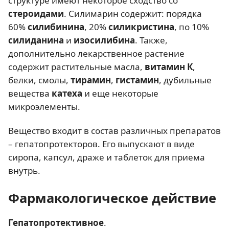
структуре имеют некоторое сходство со
стероидами
. Силимарин содержит: порядка
60%
силибинина
, 20%
силикристина
, по 10%
силиданина
и
изосилибина
. Также,
дополнительно лекарственное растение
содержит растительные масла,
витамин К
,
белки, смолы,
тирамин
,
гистамин
, дубильные
вещества
катеха
и еще некоторые
микроэлементы.
Вещество входит в состав различных препаратов
– гепатопротекторов. Его выпускают в виде
сиропа, капсул, драже и таблеток для приема
внутрь.
Фармакологическое действие
Гепатопротективное
.