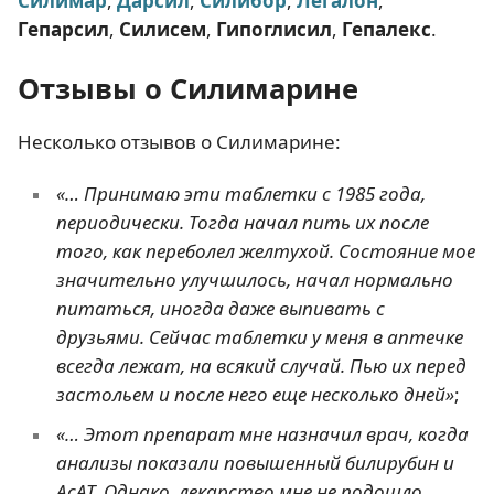
Силимар
,
Дарсил
,
Силибор
,
Легалон
,
Гепарсил
,
Силисем
,
Гипоглисил
,
Гепалекс
.
Отзывы о Силимарине
Несколько отзывов о Силимарине:
«… Принимаю эти таблетки с 1985 года,
периодически. Тогда начал пить их после
того, как переболел желтухой. Состояние мое
значительно улучшилось, начал нормально
питаться, иногда даже выпивать с
друзьями. Сейчас таблетки у меня в аптечке
всегда лежат, на всякий случай. Пью их перед
застольем и после него еще несколько дней»
;
«… Этот препарат мне назначил врач, когда
анализы показали повышенный билирубин и
АсАТ. Однако, лекарство мне не подошло,