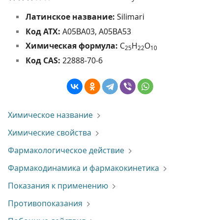
Латинское название:
Silimari
Код АТХ:
A05BA03, A05BA53
Химическая формула:
C
H
O
2
5
2
2
1
0
Код CAS:
22888-70-6
Химическое название
Химические свойства
Фармакологическое действие
Фармакодинамика и фармакокинетика
Показания к применению
Противопоказания