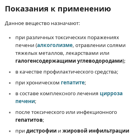
Показания к применению
Данное вещество назначают:
при различных токсических поражениях
печени (
алкоголизме
, отравлении солями
тяжелых металлов, лекарствами или
галогенсодержащими углеводородами
);
в качестве профилактического средства;
при хроническом
гепатите
;
в составе комплексного лечения
цирроза
печени
;
после токсического или инфекционного
гепатитов
;
при
дистрофии
и
жировой инфильтрации