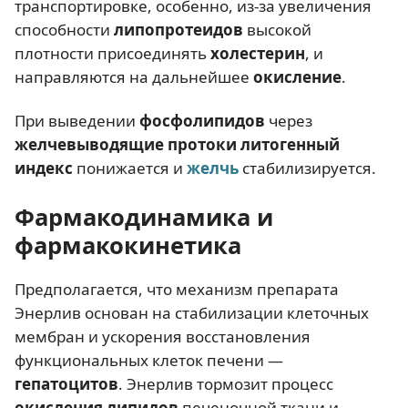
транспортировке, особенно, из-за увеличения
способности
липопротеидов
высокой
плотности присоединять
холестерин
, и
направляются на дальнейшее
окисление
.
При выведении
фосфолипидов
через
желчевыводящие протоки литогенный
индекс
понижается и
желчь
стабилизируется.
Фармакодинамика и
фармакокинетика
Предполагается, что механизм препарата
Энерлив основан на стабилизации клеточных
мембран и ускорения восстановления
функциональных клеток печени —
гепатоцитов
. Энерлив тормозит процесс
окисления липидов
печеночной ткани и