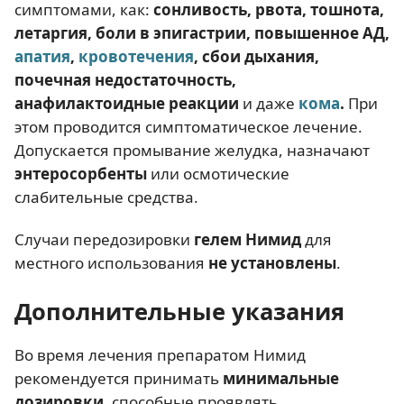
симптомами, как:
сонливость, рвота, тошнота,
летаргия, боли в эпигастрии, повышенное АД,
апатия
,
кровотечения
, сбои дыхания,
почечная недостаточность,
анафилактоидные реакции
и даже
кома
.
При
этом проводится симптоматическое лечение.
Допускается промывание желудка, назначают
энтеросорбенты
или осмотические
слабительные средства.
Случаи передозировки
гелем Нимид
для
местного использования
не установлены
.
Дополнительные указания
Во время лечения препаратом Нимид
рекомендуется принимать
минимальные
дозировки
, способные проявлять