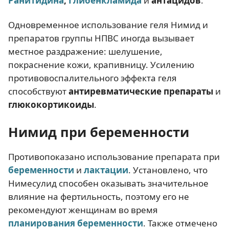
Ранитидина
,
Глибенкламид
а
и
антацидов
.
Одновременное использование геля Нимид и
препаратов группы НПВС иногда вызывает
местное раздражение: шелушение,
покраснение кожи, крапивницу. Усилению
противовоспалительного эффекта геля
способствуют
антиревматические препараты
и
глюкокортикоиды
.
Нимид при беременности
Противопоказано использование препарата при
беременности
и
лактации
. Установлено, что
Нимесулид способен оказывать значительное
влияние на фертильность, поэтому его не
рекомендуют женщинам во время
планирования беременности
. Также отмечено