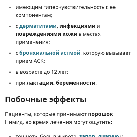
имеющим гиперчувствительность к ее
компонентам;
с
дерматитами
, инфекциями
и
повреждениями кожи
в местах
применения;
с
бронхиальной астмой
, которую вызывает
прием АСК;
в возрасте до 12 лет;
при
лактации, беременности
.
Побочные эффекты
Пациенты, которые принимают
порошок
Нимид, во время лечения могут ощутить:
тошноту, боль в животе,
запор
,
диарею
и