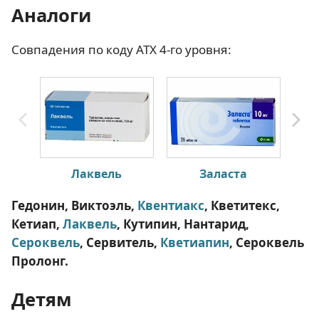
Аналоги
Совпадения по коду АТХ 4-го уровня:
Лаквель
Заласта
Гедонин, Виктоэль,
Квентиакс
, Кветитекс,
Кетиап,
Лаквель
, Кутипин, Нантарид,
Сероквель
, Сервитель,
Кветиапин
, Сероквель
Пролонг.
Детям