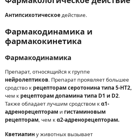
Антипсихотическое
действие.
Фармакодинамика и
фармакокинетика
Фармакодинамика
Препарат, относящийся к группе
нейролептиков
. Препарат проявляет большее
сродство к
рецепторам серотонина типа 5-НТ2,
чем к
рецепторам допамина типа D1 и D2
.
Также обладает лучшим сродством к
α1-
адренорецепторам
и
гистаминовым
рецепторам
, чем к
α2-адренорецепторам.
Кветиапин
у животных вызывает