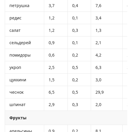
петрушка
3,7
0,4
7,6
47
редис
1,2
0,1
3,4
19
салат
1,2
0,3
1,3
12
сельдерей
0,9
0,1
2,1
12
помидоры
0,6
0,2
4,2
20
укроп
2,5
0,5
6,3
38
цуккини
1,5
0,2
3,0
16
чеснок
6,5
0,5
29,9
14
шпинат
2,9
0,3
2,0
22
Фрукты
апельсины
0,9
0,2
8,1
36