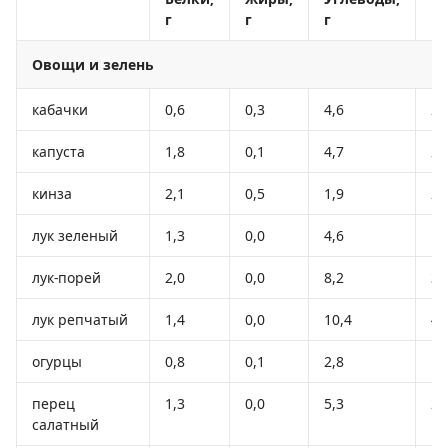
г
г
г
к
Овощи и зелень
кабачки
0,6
0,3
4,6
24
капуста
1,8
0,1
4,7
27
кинза
2,1
0,5
1,9
23
лук зеленый
1,3
0,0
4,6
19
лук-порей
2,0
0,0
8,2
33
лук репчатый
1,4
0,0
10,4
41
огурцы
0,8
0,1
2,8
15
перец
1,3
0,0
5,3
27
салатный