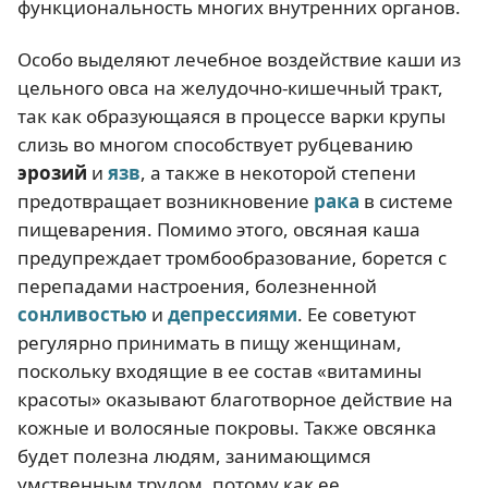
функциональность многих внутренних органов.
Особо выделяют лечебное воздействие каши из
цельного овса на желудочно-кишечный тракт,
так как образующаяся в процессе варки крупы
слизь во многом способствует рубцеванию
эрозий
и
язв
, а также в некоторой степени
предотвращает возникновение
рака
в системе
пищеварения. Помимо этого, овсяная каша
предупреждает тромбообразование, борется с
перепадами настроения, болезненной
сонливостью
и
депрессиями
. Ее советуют
регулярно принимать в пищу женщинам,
поскольку входящие в ее состав «витамины
красоты» оказывают благотворное действие на
кожные и волосяные покровы. Также овсянка
будет полезна людям, занимающимся
умственным трудом, потому как ее