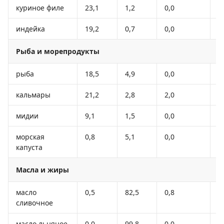
куриное филе
23,1
1,2
0,0
1
индейка
19,2
0,7
0,0
8
Рыба и морепродукты
рыба
18,5
4,9
0,0
1
кальмары
21,2
2,8
2,0
1
мидии
9,1
1,5
0,0
5
морская
0,8
5,1
0,0
4
капуста
Масла и жиры
масло
0,5
82,5
0,8
7
сливочное
масло льняное
0,0
99,8
0,0
8