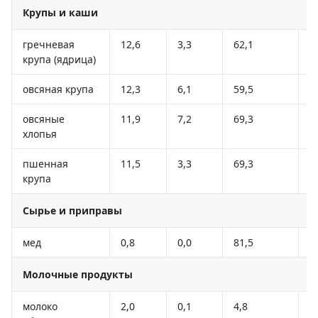
Крупы и каши
гречневая
12,6
3,3
62,1
3
крупа (ядрица)
овсяная крупа
12,3
6,1
59,5
3
овсяные
11,9
7,2
69,3
3
хлопья
пшенная
11,5
3,3
69,3
3
крупа
Сырье и приправы
мед
0,8
0,0
81,5
3
Молочные продукты
молоко
2,0
0,1
4,8
3