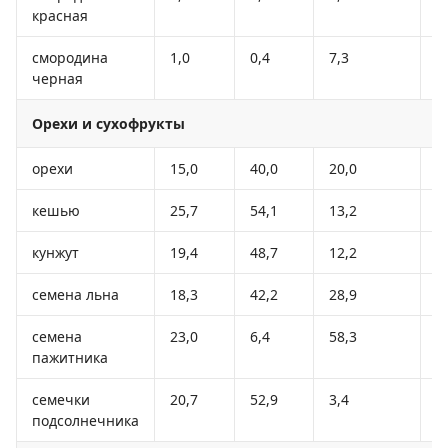
красная
смородина
1,0
0,4
7,3
4
черная
Орехи и сухофрукты
орехи
15,0
40,0
20,0
5
кешью
25,7
54,1
13,2
6
кунжут
19,4
48,7
12,2
5
семена льна
18,3
42,2
28,9
5
семена
23,0
6,4
58,3
3
пажитника
семечки
20,7
52,9
3,4
5
подсолнечника