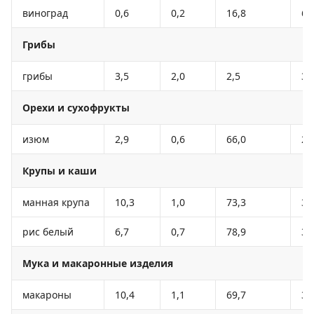
виноград
0,6
0,2
16,8
65
Грибы
грибы
3,5
2,0
2,5
30
Орехи и сухофрукты
изюм
2,9
0,6
66,0
26
Крупы и каши
манная крупа
10,3
1,0
73,3
32
рис белый
6,7
0,7
78,9
34
Мука и макаронные изделия
макароны
10,4
1,1
69,7
33