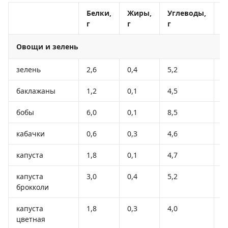
Белки,
Жиры,
Углеводы,
К
г
г
г
к
Овощи и зелень
зелень
2,6
0,4
5,2
3
баклажаны
1,2
0,1
4,5
2
бобы
6,0
0,1
8,5
5
кабачки
0,6
0,3
4,6
2
капуста
1,8
0,1
4,7
2
капуста
3,0
0,4
5,2
2
брокколи
капуста
1,8
0,3
4,0
2
цветная