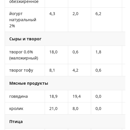
обезжиренное
йогурт
4,3
2,0
6,2
6
натуральный
2%
Сыры и творог
творог 0.6%
18,0
0,6
1,8
8
(маложирный)
творог тофу
8,1
4,2
0,6
7
Мясные продукты
говядина
18,9
19,4
0,0
1
кролик
21,0
8,0
0,0
1
Птица