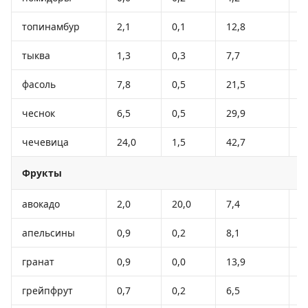
топинамбур
2,1
0,1
12,8
6
тыква
1,3
0,3
7,7
2
фасоль
7,8
0,5
21,5
1
чеснок
6,5
0,5
29,9
1
чечевица
24,0
1,5
42,7
2
Фрукты
авокадо
2,0
20,0
7,4
2
апельсины
0,9
0,2
8,1
3
гранат
0,9
0,0
13,9
5
грейпфрут
0,7
0,2
6,5
2