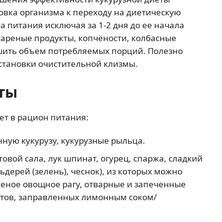
овка организма к переходу на диетическую
а питания исключая за 1-2 дня до ее начала
 жареные продукты, копчёности, колбасные
шить объем потребляемых порций. Полезно
становки очистительной клизмы.
ты
ет в рацион питания:
нную кукурузу, кукурузные рыльца.
вой сала, лук шпинат, огурец, спаржа, сладкий
льдерей (зелень), чеснок), из которых можно
шеное овощное рагу, отварные и запеченные
атов, заправленных лимонным соком/