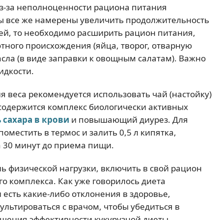
из-за неполноценности рациона питания
вы все же намерены увеличить продолжительность
ней, то необходимо расширить рацион питания,
тного происхождения (яйца, творог, отварную
асла (в виде заправки к овощным салатам). Важно
идкости.
 веса рекомендуется использовать чай (настойку)
х содержится комплекс биологически активных
 сахара в крови
и повышающий диурез. Для
оместить в термос и залить 0,5 л кипятка,
за 30 минут до приема пищи.
нь физической нагрузки, включить в свой рацион
о комплекса. Как уже говорилось диета
 есть какие-либо отклонения в здоровье,
льтироваться с врачом, чтобы убедиться в
ышения эффективности кукурузной диеты