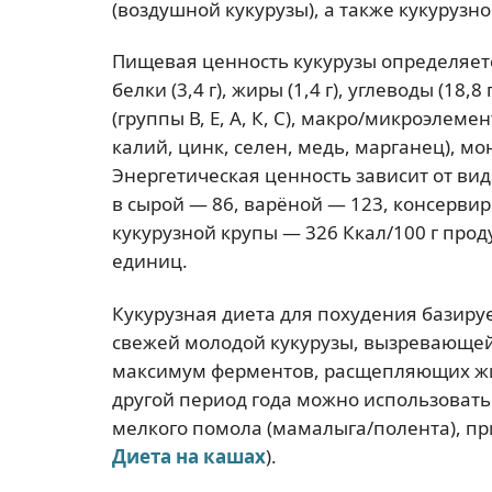
(воздушной кукурузы), а также кукурузно
Пищевая ценность кукурузы определяетс
белки (3,4 г), жиры (1,4 г), углеводы (18,8 
(группы В, Е, A, К, С), макро/микроэлеме
калий, цинк, селен, медь, марганец), 
Энергетическая ценность зависит от вид
в сырой — 86, варёной — 123, консерви
кукурузной крупы — 326 Ккал/100 г прод
единиц.
Кукурузная диета для похудения базиру
свежей молодой кукурузы, вызревающей 
максимум ферментов, расщепляющих ж
другой период года можно использовать
мелкого помола (мамалыга/полента), при
Диета на кашах
).