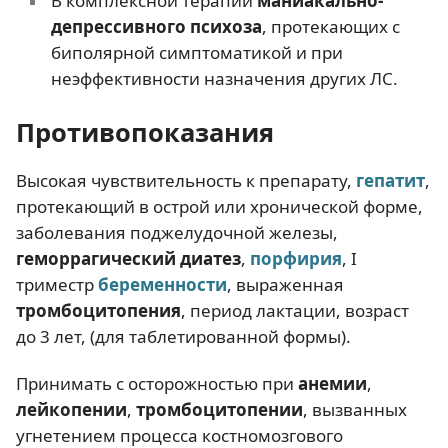
В комплексной терапии
маниакально-
депрессивного психоза
, протекающих с
биполярной симптоматикой и при
неэффективности назначения других ЛС.
Противопоказания
Высокая чувствительность к препарату,
гепатит
,
протекающий в острой или хронической форме,
заболевания поджелудочной железы,
геморрагический диатез
,
порфирия
, I
триместр
беременности
, выраженная
тромбоцитопения
, период лактации, возраст
до 3 лет, (для таблетированной формы).
Принимать с осторожностью при
анемии
,
лейкопении
,
тромбоцитопении
, вызванных
угнетением процесса костномозгового