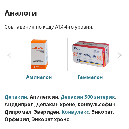
Аналоги
Совпадения по коду АТХ 4-го уровня:
Аминалон
Гаммалон
Депакин
,
Апилепсин
,
Депакин 300 энтерик
,
Ацедипрол
,
Депакин хрене
,
Конвульсофин
,
Дипромал
,
Эвериден
,
Конвулекс
,
Энкорат
,
Орфирил
,
Энкорат хроно
.