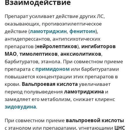
Взаимодействие
Препарат усиливает действие других ЛС,
оказывающих, противоэпилептическое
действие (
ламотриджин
,
фенитоин
),
антидепрессантов, антипсихотических
препаратов (
нейролептиков
),
ингибиторов
МАО
,
тимолептиков
,
анксиолитиков
,
барбитуратов, этанола. При совместном приеме
препарата с
примидоном
или барбитуратами
повышается концентрации этих препаратов в
крови.
Вальпроевая кислота
увеличивает
период полувыведения
ламотриджина
и
замедляет его метаболизм, снижает клиренс
зидовудина
.
При совместном приеме
вальпроевой кислоты
с этанолом или препаратами, угнетающими
ЦНС