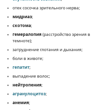
отек сосочка зрительного нерва;
мидриаз
;
скотома
;
гемералопия
(расстройство зрения в
темноте);
затруднение глотания и дыхания;
боли в животе;
гепатит
;
выпадение волос;
нейтропения
;
агранулоцитоз
;
анемия
;