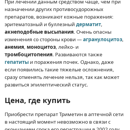
При лечении данным средством чаще, чем при
назначении других противосудорожных
препаратов, возникают кожные поражения:
эритематозный и буллезный
дерматит
,
акнеподобные высыпания
. Очень опасны
изменения со стороны крови —
агранулоцитоз
,
анемия
,
моноцитоз
, лейко- и
тромбоцитопения
. Развиваются также
гепатиты
и поражения почек. Однако, даже
если появились такие тяжелые осложнения,
сразу отменять лечение нельзя, так как может
развиться эпилептический статус.
Цена, где купить
Приобрести препарат Триметин в аптечной сети
в настоящий момент невозможно в связи с
окончанием срока его регистрации в 2002 году.