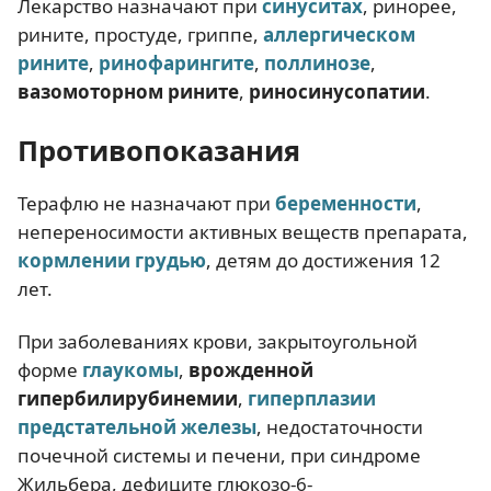
Лекарство назначают при
синуситах
, ринорее,
рините, простуде, гриппе,
аллергическом
рините
,
ринофарингите
,
поллинозе
,
вазомоторном рините
,
риносинусопатии
.
Противопоказания
Терафлю не назначают при
беременности
,
непереносимости активных веществ препарата,
кормлении грудью
, детям до достижения 12
лет.
При заболеваниях крови, закрытоугольной
форме
глаукомы
,
врожденной
гипербилирубинемии
,
гиперплазии
предстательной железы
, недостаточности
почечной системы и печени, при синдроме
Жильбера, дефиците глюкозо-6-