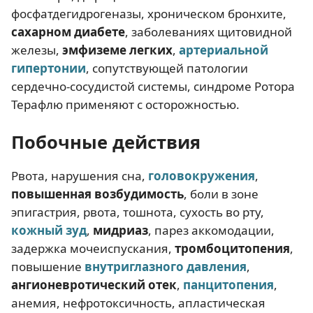
фосфатдегидрогеназы, хроническом бронхите,
сахарном диабете
, заболеваниях щитовидной
железы,
эмфиземе легких
,
артериальной
гипертонии
, сопутствующей патологии
сердечно-сосудистой системы, синдроме Ротора
Терафлю применяют с осторожностью.
Побочные действия
Рвота, нарушения сна,
головокружения
,
повышенная возбудимость
, боли в зоне
эпигастрия, рвота, тошнота, сухость во рту,
кожный зуд
,
мидриаз
, парез аккомодации,
задержка мочеиспускания,
тромбоцитопения
,
повышение
внутриглазного давления
,
ангионевротический отек
,
панцитопения
,
анемия, нефротоксичность, апластическая