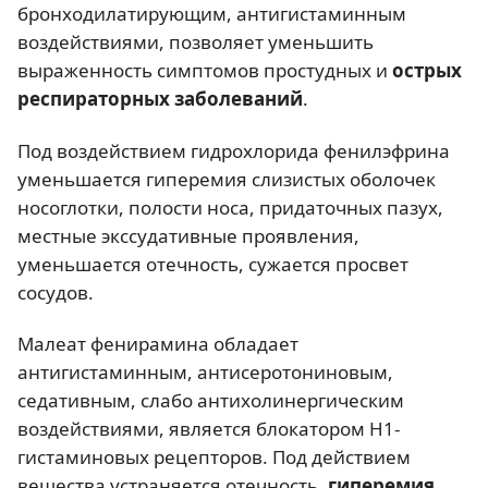
бронходилатирующим, антигистаминным
воздействиями, позволяет уменьшить
выраженность симптомов простудных и
острых
респираторных заболеваний
.
Под воздействием гидрохлорида фенилэфрина
уменьшается гиперемия слизистых оболочек
носоглотки, полости носа, придаточных пазух,
местные экссудативные проявления,
уменьшается отечность, сужается просвет
сосудов.
Малеат фенирамина обладает
антигистаминным, антисеротониновым,
седативным, слабо антихолинергическим
воздействиями, является блокатором Н1-
гистаминовых рецепторов. Под действием
вещества устраняется отечность,
гиперемия