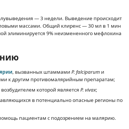
олувыведения — 3 недели. Выведение происходит
ловыми массами. Общий клиренс — 30 мл в 1 мин
очой элиминируется 9% неизмененного мефлохина
ению
ярии
, вызванных штаммами
P. falciparum
и
ыми к другим противомалярийным препаратам;
 возбудителем которой является
P. vivax
;
равляющихся в потенциально опасные регионы по
помощь пациентам с подозрением на малярию.