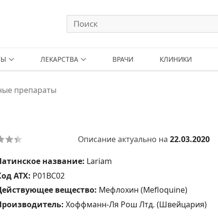
ТЫ
ЛЕКАРСТВА
ВРАЧИ
КЛИНИКИ
ные препараты
Описание актуально на
22.03.2020
Латинское название:
Lariam
Код АТХ:
P01BC02
Действующее вещество:
Мефлохин (Mefloquine)
Производитель:
Хоффманн-Ля Рош Лтд. (Швейцария)