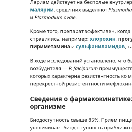
Лариам действует на бесполые внутриэ
малярии
, среди них выделяют
Plasmodiu
и
Plasmodium ovale
.
Кроме того, препарат эффективен, когд
справились, например:
хлорохин
,
прог
пириметамина
и
сульфаниламидов
, 
В ходе исследований установлено, что 
возбудителя —
P. falciparum
преимуществе
которых характерна резистентность ко 
перекрестной резистентности мефлохин
Сведения о фармакокинетике:
организме
Биодоступность свыше 85%. Прием пищи 
увеличивает биодоступность приблизит