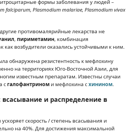
ритроцитарные формы заболевания у людей –
m falciparum, Plasmodium malariae, Plasmodium vivax
а другие противомалярийные лекарства не
уанил
,
пириметамин
, комбинация
так как возбудители оказались устойчивыми к ним.
была обнаружена резистентность к мефлохину
нно на территориях Юго-Восточной Азии, для
многим известным препаратам. Известны случаи
а с
галофантрином
и мефлохина с
хинином
.
 всасывание и распределение в
ускоряет скорость / степень всасывания и
ельно на 40%. Для достижения максимальной