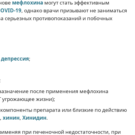
снове
мефлохина
могут стать эффективным
OVID-19
, однако врачи призывают не заниматься
ва серьезных противопоказаний и побочных
и
депрессия
;
;
е назначение после применения мефлохина
T угрожающее жизни);
 компоненты препарата или близкие по действию
,
хинин
,
Хинидин
.
рименяя при печеночной недостаточности, при