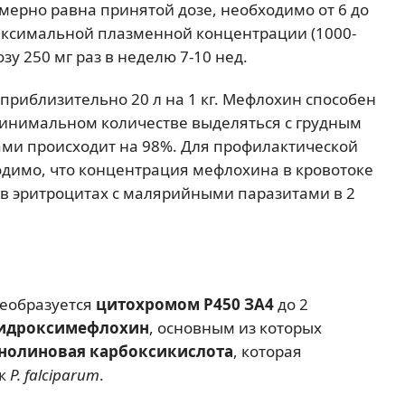
ерно равна принятой дозе, необходимо от 6 до
максимальной плазменной концентрации (1000-
зу 250 мг раз в неделю 7-10 нед.
приблизительно 20 л на 1 кг. Мефлохин способен
 минимальном количестве выделяться с грудным
ами происходит на 98%. Для профилактической
одимо, что концентрация мефлохина в кровотоке
 в эритроцитах с малярийными паразитами в 2
реобразуется
цитохромом Р450 ЗА4
до 2
идроксимефлохин
, основным из которых
инолиновая карбоксикислота
, которая
 к
P. falciparum
.