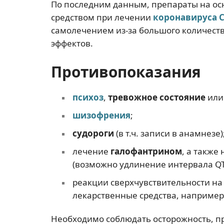
По последним данным, препараты на о
средством при лечении
коронавируса C
самолечением из-за большого количест
эффектов.
Противопоказания
психоз
,
тревожное состояние
ил
шизофрения
;
судороги
(в т.ч. записи в анамнезе)
лечение
галофантрином
, а такж
(возможно удлинение интервала Q
реакции сверхчувствительности на
лекарственные средства, например
Необходимо соблюдать осторожность, п