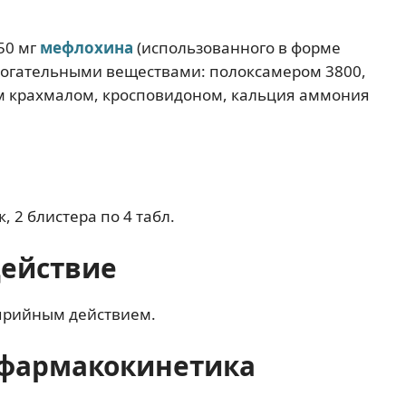
50 мг
мефлохина
(использованного в форме
могательными веществами: полоксамером 3800,
м крахмалом, кросповидоном, кальция аммония
, 2 блистера по 4 табл.
действие
ярийным действием.
фармакокинетика