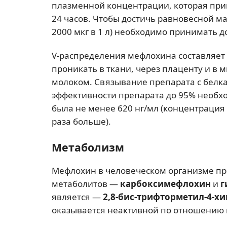
плазменной концентрации, которая прим
24 часов. Чтобы достичь равновесной 
2000 мкг в 1 л) необходимо принимать до
V-распределения мефлохина составляет 
проникать в ткани, через плаценту и в
молоком. Связывание препарата с белк
эффективности препарата до 95% необх
была не менее 620 нг/мл (концентрация
раза больше).
Метаболизм
Мефлохин в человеческом организме п
метаболитов —
карбоксимефлохин
и
г
является —
2,8-бис-трифторметил-4-х
оказывается неактивной по отношению