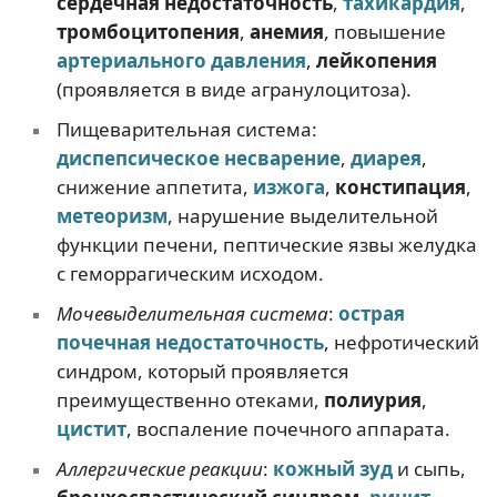
сердечная недостаточность
,
тахикардия
,
тромбоцитопения
,
анемия
, повышение
артериального давления
,
лейкопения
(проявляется в виде агранулоцитоза).
Пищеварительная система:
диспепсическое несварение
,
диарея
,
снижение аппетита,
изжога
,
констипация
,
метеоризм
, нарушение выделительной
функции печени, пептические язвы желудка
с геморрагическим исходом.
Мочевыделительная система
:
острая
почечная недостаточность
, нефротический
синдром, который проявляется
преимущественно отеками,
полиурия
,
цистит
, воспаление почечного аппарата.
Аллергические реакции
:
кожный зуд
и сыпь,