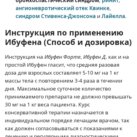
бронхоспастический синдром
,
ринит
,
ангионевротический отек Квинке
,
синдром Стивенса-Джонсона
и
Лайелла
.
Инструкция по применению
Ибуфена (Способ и дозировка)
Инструкция на
Ибуфен Форте
,
Ибуфен Д
, как и на
простой Ибуфен гласит, что средняя разовая
доза для взрослых составляет 5-10 мг на 1 кг
массы тела с повторением 3-4 раза в течении
дня. Максимальное суточное количество
принимаемого препарата не должно превышать
30 мг на 1 кг веса пациента. Курс
консервативной терапии назначается в
индивидуальном порядке лечащим врачом, так
как должен согласовываться с показаниями к
лечению и регулярными диагностическими