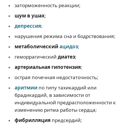
заторможенность реакции;
шум в ушах
;
депрессия
;
нарушения режима сна и бодрствования;
метаболический
ацидоз
;
геморрагический
диатез
;
артериальная гипотензия
;
острая почечная недостаточность;
аритмии
по типу тахикардий или
брадикардий, в зависимости от
индивидуальной предрасположенности к
изменению ритма работы сердца;
фибрилляция
предсердий;