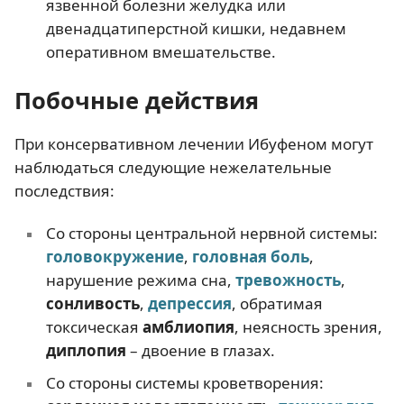
язвенной болезни желудка или
двенадцатиперстной кишки, недавнем
оперативном вмешательстве.
Побочные действия
При консервативном лечении Ибуфеном могут
наблюдаться следующие нежелательные
последствия:
Со стороны центральной нервной системы:
головокружение
,
головная боль
,
нарушение режима сна,
тревожность
,
сонливость
,
депрессия
, обратимая
токсическая
амблиопия
, неясность зрения,
диплопия
– двоение в глазах.
Со стороны системы кроветворения: