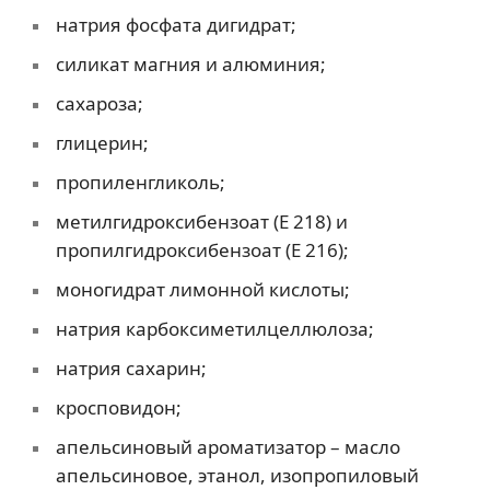
натрия фосфата дигидрат;
силикат магния и алюминия;
сахароза;
глицерин;
пропиленгликоль;
метилгидроксибензоат (Е 218) и
пропилгидроксибензоат (Е 216);
моногидрат лимонной кислоты;
натрия карбоксиметилцеллюлоза;
натрия сахарин;
кросповидон;
апельсиновый ароматизатор – масло
апельсиновое, этанол, изопропиловый