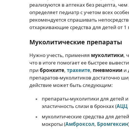
реализуются в аптеках без рецепта, че
определяет педиатр с учетом всех особ
рекомендуется спрашивать непосредстве
отхаркивающие средства для детей от 1 
Муколитические препараты
Нужно учесть, применяя
муколитики
, 
что в итоге помогает ее быстрее вывест
при
бронхите
,
трахеите
,
пневмонии
и 
препаратов-муколитиков достаточно шир
действие может быть следующим:
препараты-муколитики для детей и 
эластичность слизи в бронхах (
АЦЦ
муколитические средства для дете
мокроты (
Амброксол
,
Бромгексин