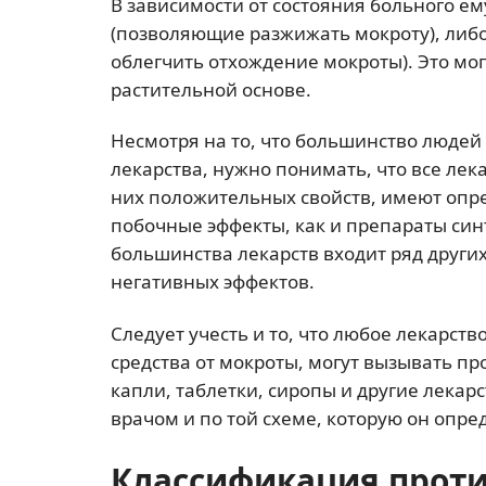
В зависимости от состояния больного е
(позволяющие разжижать мокроту), либ
облегчить отхождение мокроты). Это могу
растительной основе.
Несмотря на то, что большинство люде
лекарства, нужно понимать, что все лек
них положительных свойств, имеют оп
побочные эффекты, как и препараты синт
большинства лекарств входит ряд други
негативных эффектов.
Следует учесть и то, что любое лекарств
средства от мокроты, могут вызывать п
капли, таблетки, сиропы и другие лека
врачом и по той схеме, которую он опре
Классификация прот