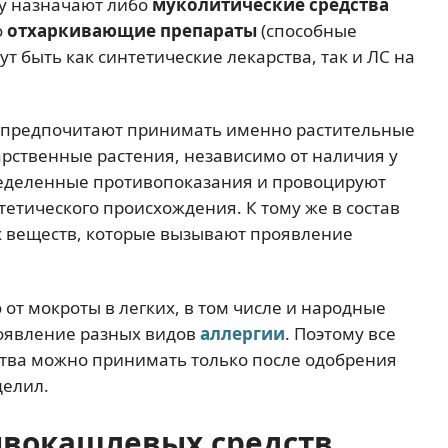
му назначают либо
муколитические средства
о
отхаркивающие препараты
(способные
т быть как синтетические лекарства, так и ЛС на
й предпочитают принимать именно растительные
арственные растения, независимо от наличия у
ределенные противопоказания и провоцируют
етического происхождения. К тому же в состав
х веществ, которые вызывают проявление
о от мокроты в легких, в том числе и народные
роявление разных видов
аллергии
. Поэтому все
рства можно принимать только после одобрения
делил.
ивокашлевых средств