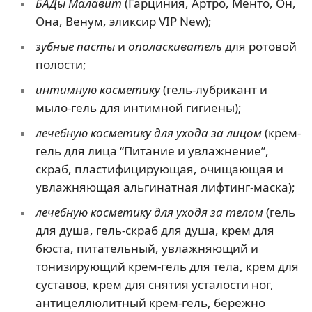
БАДы Малавит
(Гарциния, Артро, Менто, Он,
Она, Венум, эликсир VIP New);
зубные пасты
и
ополаскиватель
для ротовой
полости;
интимную косметику
(гель-лубрикант и
мыло-гель для интимной гигиены);
лечебную косметику для ухода за лицом
(крем-
гель для лица “Питание и увлажнение”,
скраб, пластифицирующая, очищающая и
увлажняющая альгинатная лифтинг-маска);
лечебную косметику для уходя за телом
(гель
для душа, гель-скраб для душа, крем для
бюста, питательный, увлажняющий и
тонизирующий крем-гель для тела, крем для
суставов, крем для снятия усталости ног,
антицеллюлитный крем-гель, бережно