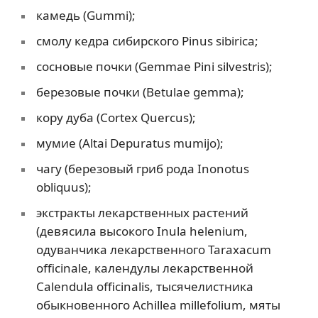
камедь (Gummi);
смолу кедра сибирского Pinus sibirica;
сосновые почки (Gemmae Pini silvestris);
березовые почки (Betulae gemma);
кору дуба (Cortex Quercus);
мумие (Altai Depuratus mumijo);
чагу (березовый гриб рода Inonotus
obliquus);
экстракты лекарственных растений
(девясила высокого Inula helenium,
одуванчика лекарственного Taraxacum
officinale, календулы лекарственной
Calendula officinalis, тысячелистника
обыкновенного Achillea millefolium, мяты