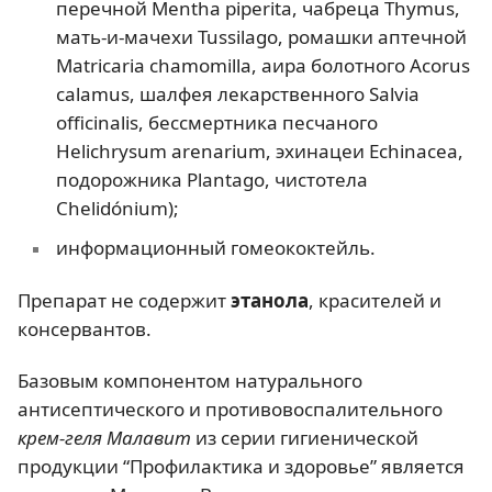
перечной Mentha piperita, чабреца Thуmus,
мать-и-мачехи Tussilаgo, ромашки аптечной
Matricаria chamomilla, аира болотного Acorus
cаlamus, шалфея лекарственного Sаlvia
officinаlis, бессмертника песчаного
Helichrуsum arenаrium, эхинацеи Echinacea,
подорожника Plantаgo, чистотела
Chelidónium);
информационный гомеококтейль.
Препарат не содержит
этанола
, красителей и
консервантов.
Базовым компонентом натурального
антисептического и противовоспалительного
крем-геля Малавит
из серии гигиенической
продукции “Профилактика и здоровье” является