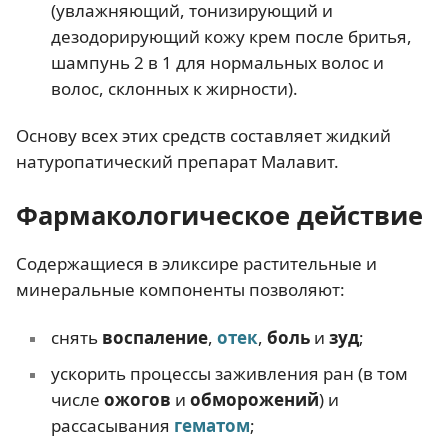
(увлажняющий, тонизирующий и
дезодорирующий кожу крем после бритья,
шампунь 2 в 1 для нормальных волос и
волос, склонных к жирности).
Основу всех этих средств составляет жидкий
натуропатический препарат Малавит.
Фармакологическое действие
Содержащиеся в эликсире растительные и
минеральные компоненты позволяют:
снять
воспаление
,
отек
,
боль
и
зуд
;
ускорить процессы заживления ран (в том
числе
ожогов
и
обморожений
) и
рассасывания
гематом
;