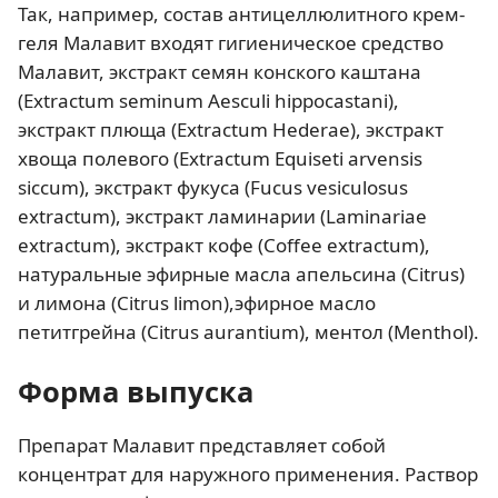
Так, например, состав антицеллюлитного крем-
геля Малавит входят гигиеническое средство
Малавит, экстракт семян конского каштана
(Extractum seminum Aesculi hippocastani),
экстракт плюща (Extractum Hederae), экстракт
хвоща полевого (Extractum Equiseti arvensis
siccum), экстракт фукуса (Fucus vesiculosus
extractum), экстракт ламинарии (Laminariae
extractum), экстракт кофе (Coffee extractum),
натуральные эфирные масла апельсина (Citrus)
и лимона (Сitrus limon),эфирное масло
петитгрейна (Сitrus aurantium), ментол (Menthol).
Форма выпуска
Препарат Малавит представляет собой
концентрат для наружного применения. Раствор