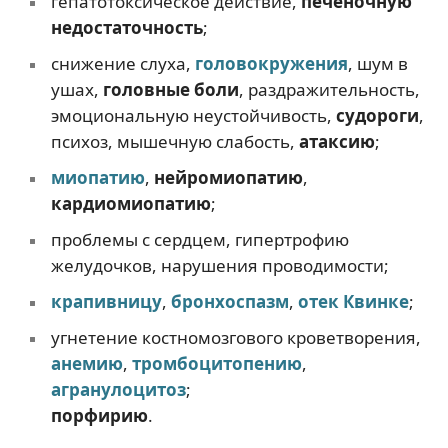
гепатотоксическое действие,
печеночную
недостаточность
;
снижение слуха,
головокружения
, шум в
ушах,
головные боли
, раздражительность,
эмоциональную неустойчивость,
судороги
,
психоз, мышечную слабость,
атаксию
;
миопатию
,
нейромиопатию
,
кардиомиопатию
;
проблемы с сердцем, гипертрофию
желудочков, нарушения проводимости;
крапивницу
,
бронхоспазм
,
отек Квинке
;
угнетение костномозгового кроветворения,
анемию
,
тромбоцитопению
,
агранулоцитоз
;
порфирию
.