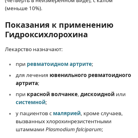
(четверть в неизмеренном виде), с калом
(меньше 10%).
Показания к применению
Гидроксихлорохина
Лекарство назначают:
при
ревматоидном артрите
;
для лечения
ювенильного ревматоидного
артрита
;
при
красной волчанке
,
дискоидной
или
системной
;
у пациентов с
малярией
, кроме случаев,
вызванных хлорохинрезистентными
штаммами
Plasmodium falciparum
;