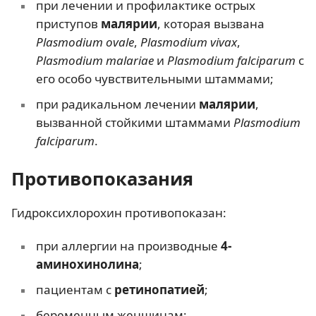
при лечении и профилактике острых
приступов
малярии
, которая вызвана
Plasmodium ovale
,
Plasmodium vivax
,
Plasmodium malariae
и
Plasmodium falciparum
с
его особо чувствительными штаммами;
при радикальном лечении
малярии
,
вызванной стойкими штаммами
Plasmodium
falciparum
.
Противопоказания
Гидроксихлорохин противопоказан:
при аллергии на производные
4-
аминохинолина
;
пациентам с
ретинопатией
;
беременным женщинам;