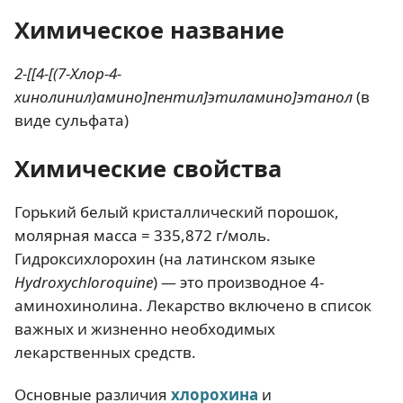
Химическое название
2-[[4-[(7-Хлор-4-
хинолинил)амино]пентил]этиламино]этанол
(в
виде сульфата)
Химические свойства
Горький белый кристаллический порошок,
молярная масса = 335,872 г/моль.
Гидроксихлорохин (на латинском языке
Hydroxychloroquine
) — это производное 4-
аминохинолина. Лекарство включено в список
важных и жизненно необходимых
лекарственных средств.
Основные различия
хлорохина
и