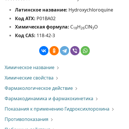
Латинское название:
Hydroxychloroquine
Код АТХ:
P01BA02
Химическая формула:
C
H
ClN
O
1
8
2
6
3
Код CAS:
118-42-3
Химическое название
Химические свойства
Фармакологическое действие
Фармакодинамика и фармакокинетика
Показания к применению Гидроксихлорохина
Противопоказания