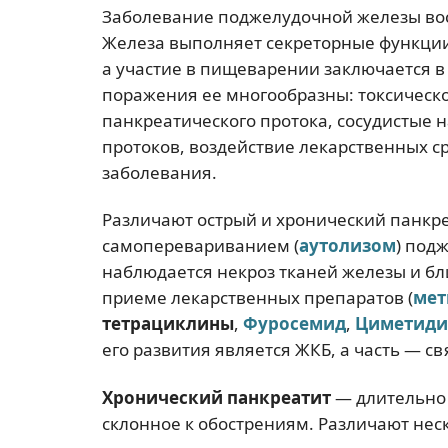
Заболевание поджелудочной железы во
Железа выполняет секреторные функци
а участие в пищеварении заключается в
поражения ее многообразны: токсическо
панкреатического протока, сосудистые 
протоков, воздействие лекарственных 
заболевания.
Различают острый и хронический панкре
самоперевариванием (
аутолизом
) под
наблюдается некроз тканей железы и бл
приеме лекарственных препаратов (
мет
тетрациклины
,
Фуросемид
,
Циметиди
его развития является ЖКБ, а часть — с
Хронический панкреатит
— длительно 
склонное к обострениям. Различают нес