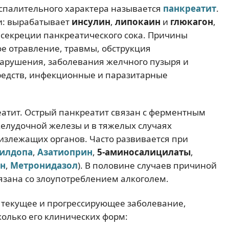
спалительного характера называется
панкреатит
.
и: вырабатывает
инсулин
,
липокаин
и
глюкагон
,
 секреции панкреатического сока. Причины
е отравление, травмы, обструкция
нарушения, заболевания желчного пузыря и
средств, инфекционные и паразитарные
атит. Острый панкреатит связан с ферментным
желудочной железы и в тяжелых случаях
излежащих органов. Часто развивается при
илдопа
,
Азатиоприн
,
5-аминосалицилаты
,
н
,
Метронидазол
). В половине случаев причиной
вязана со злоупотреблением алкоголем.
текущее и прогрессирующее заболевание,
колько его клинических форм: