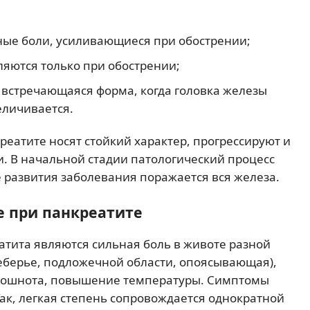
ные боли, усиливающиеся при обострении;
яются только при обострении;
встречающаяся форма, когда головка железы
еличивается.
еатите носят стойкий характер, прогрессируют и
и. В начальной стадии патологический процесс
е развития заболевания поражается вся железа.
е при панкреатите
тита являются сильная боль в животе разной
еберье, подложечной области, опоясывающая),
а, тошнота, повышение температуры. Симптомы
Так, легкая степень сопровождается однократной