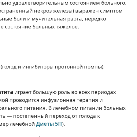
льно удовлетворительным состоянием больного.
остраненный некроз железы) выражен симптом
льные боли и мучительная рвота, нередко
ее состояние больных тяжелое.
(голод и ингибиторы протонной помпы);
атита
играет большую роль во всех периодах
мой проводится инфузионная терапия и
рального питания. В лечебном питании больных
ть — постепенный переход от голода к
омер лечебной
Диеты 5П
).