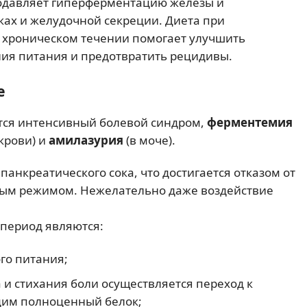
подавляет гиперферментацию железы и
ках и желудочной секреции. Диета при
 хроническом течении помогает улучшить
ия питания и предотвратить рецидивы.
е
тся интенсивный болевой синдром,
ферментемия
крови) и
амилазурия
(в моче).
анкреатического сока, что достигается отказом от
ным режимом. Нежелательно даже воздействие
период являются:
го питания;
 и стихания боли осуществляется переход к
дим полноценный белок;