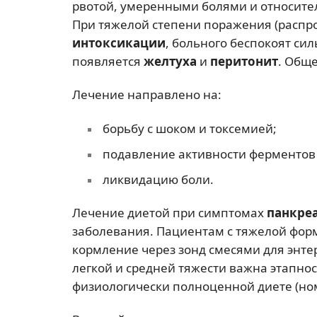
рвотой, умеренными болями и относите
При тяжелой степени поражения (распр
интоксикации
, больного беспокоят си
появляется
желтуха
и
перитонит
. Общ
Лечение направлено на:
борьбу с шоком и токсемией;
подавление активности ферментов 
ликвидацию боли.
Лечение диетой при симптомах
панкре
заболевания. Пациентам с тяжелой фор
кормление через зонд смесями для энте
легкой и средней тяжести важна этапнос
физиологически полноценной диете (н