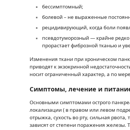
бессимптомный;
болевой – не выраженные постоян
рецидивирующий, когда боли появл
псевдотуморозный — крайне редко 
прорастает фиброзной тканью и ув
Изменения ткани при хроническом панкр
приводят к экзокринной недостаточност
носит ограниченный характер, а по мер
Симптомы, лечение и питани
Основными симптомами острого панкреа
локализации ( в правом или левом подр
отрыжка, сухость во рту, сильная рвот
зависят от степени поражения железы. 