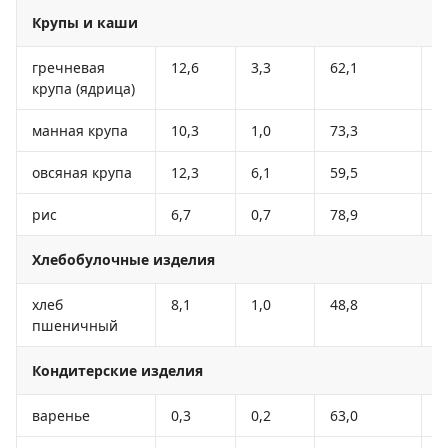
Крупы и каши
гречневая
12,6
3,3
62,1
3
крупа (ядрица)
манная крупа
10,3
1,0
73,3
3
овсяная крупа
12,3
6,1
59,5
3
рис
6,7
0,7
78,9
3
Хлебобулочные изделия
хлеб
8,1
1,0
48,8
2
пшеничный
Кондитерские изделия
варенье
0,3
0,2
63,0
2