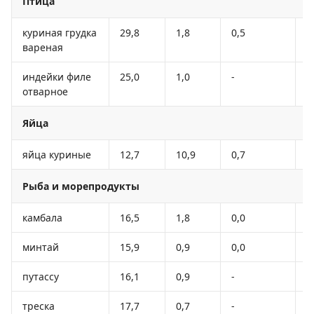
Птица
куриная грудка
29,8
1,8
0,5
1
вареная
индейки филе
25,0
1,0
-
1
отварное
Яйца
яйца куриные
12,7
10,9
0,7
1
Рыба и морепродукты
камбала
16,5
1,8
0,0
8
минтай
15,9
0,9
0,0
7
путассу
16,1
0,9
-
7
треска
17,7
0,7
-
7