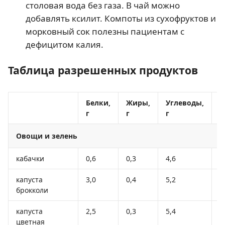
столовая вода без газа. В чай можно
добавлять ксилит. Компоты из сухофруктов и
морковный сок полезны пациентам с
дефицитом калия.
Таблица разрешенных продуктов
Белки,
Жиры,
Углеводы,
К
г
г
г
к
Овощи и зелень
кабачки
0,6
0,3
4,6
2
капуста
3,0
0,4
5,2
2
брокколи
капуста
2,5
0,3
5,4
3
цветная