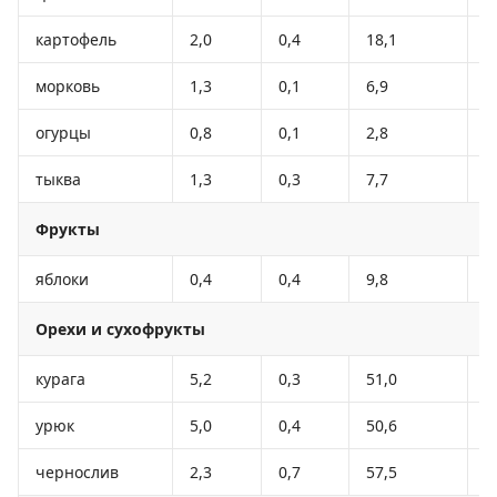
картофель
2,0
0,4
18,1
8
морковь
1,3
0,1
6,9
3
огурцы
0,8
0,1
2,8
1
тыква
1,3
0,3
7,7
2
Фрукты
яблоки
0,4
0,4
9,8
4
Орехи и сухофрукты
курага
5,2
0,3
51,0
2
урюк
5,0
0,4
50,6
2
чернослив
2,3
0,7
57,5
2