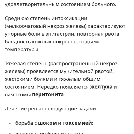
удовлетворительным состоянием больного.
Среднюю степень интоксикации
(мелкоочаговый некроз железы) характеризуют
упорные боли в эпигастрии, повторная рвота,
бледность кожных покровов, подъем
температуры.
Тяжелая степень (распространенный некроз
железы) проявляется мучительной рвотой,
жестокими болями и тяжелым общим
состоянием. Нередко появляется
желтуха
и
симптомы
перитонита
.
Лечение решает следующие задачи:
борьба с
шоком
и
токсемией
;
ликвидация боли и спазма;