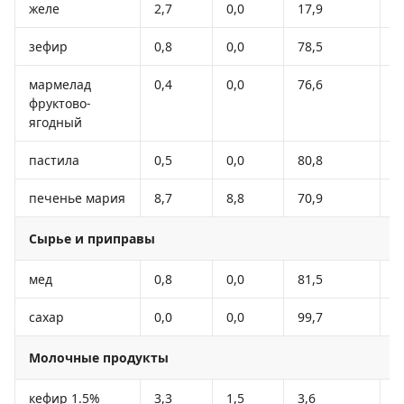
желе
2,7
0,0
17,9
7
зефир
0,8
0,0
78,5
3
мармелад
0,4
0,0
76,6
2
фруктово-
ягодный
пастила
0,5
0,0
80,8
3
печенье мария
8,7
8,8
70,9
4
Сырье и приправы
мед
0,8
0,0
81,5
3
сахар
0,0
0,0
99,7
3
Молочные продукты
кефир 1.5%
3,3
1,5
3,6
4