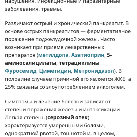
нарушения, инфекционные и паразитарные
заболевания, травмы.
Различают острый и хронический панкреатит. В
основе острых панкреатитов — ферментативное
поражение поджелудочной железы. Часто
возникает при приеме лекарственных
препаратов (
метилдопа
,
Азатиоприн
,
5-
аминосалицилаты
,
тетрациклины
,
Фуросемид
,
Циметидин
,
Метронидазол
). В
половине случаев причиной его является ЖКБ, а
25% связаны со злоупотреблением алкоголем.
Симптомы и лечение болезни зависят от
степени поражения железы и интоксикации.
Легкая степень (
серозный отек
)
характеризуется умеренными болями,
однократной рвотой, тошнотой и, в целом,