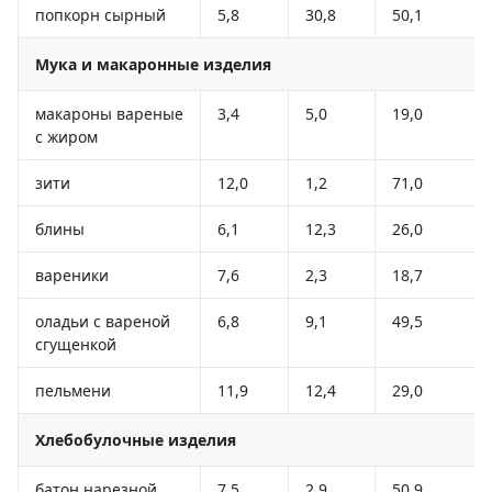
попкорн сырный
5,8
30,8
50,1
Мука и макаронные изделия
макароны вареные
3,4
5,0
19,0
с жиром
зити
12,0
1,2
71,0
блины
6,1
12,3
26,0
вареники
7,6
2,3
18,7
оладьи с вареной
6,8
9,1
49,5
сгущенкой
пельмени
11,9
12,4
29,0
Хлебобулочные изделия
батон нарезной
7,5
2,9
50,9