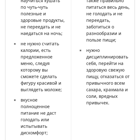
научиться кушать
также правильно
по чуть-чуть
питаться весь день,
полезные и
не голодать и не
здоровые продукты,
переедать,
не переедать и не
заботиться о
наедаться на ночь;
разнообразии и
пользе пищи;
не нужно считать
калории, есть
нужно
предложенное
дисциплинировать
меню, следуя
себя, перейти на
которому вы
здоровую свежую
сможете сделать
пищу, отказаться от
фигуру красивой и
привычного всем
выглядеть моложе;
сахара, крахмала и
соли, вредных
вкусное
привычек.
полноценное
питание не даст
голодать или
испытывать
дискомфорт;