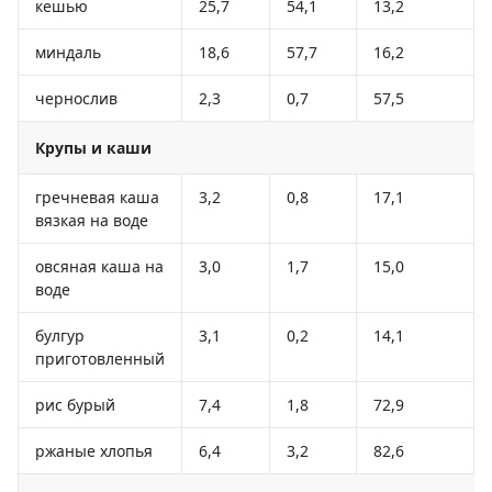
кешью
25,7
54,1
13,2
миндаль
18,6
57,7
16,2
чернослив
2,3
0,7
57,5
Крупы и каши
гречневая каша
3,2
0,8
17,1
вязкая на воде
овсяная каша на
3,0
1,7
15,0
воде
булгур
3,1
0,2
14,1
приготовленный
рис бурый
7,4
1,8
72,9
ржаные хлопья
6,4
3,2
82,6