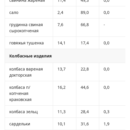
свинина жареная
11,4
49,3
0,0
сало
2,4
89,0
0,0
грудинка свиная
7,6
66,8
-
сырокопченая
говяжья тушенка
14,1
17,4
0,0
Колбасные изделия
колбаса вареная
13,7
22,8
0,0
докторская
колбаса п/
16,2
44,6
0,0
копченая
краковская
колбаса зельц
11,3
28,4
0,3
сардельки
10,1
31,6
1,9