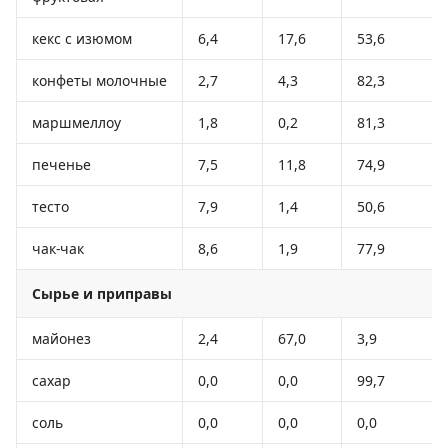
кекс с изюмом
6,4
17,6
53,6
конфеты молочные
2,7
4,3
82,3
маршмеллоу
1,8
0,2
81,3
печенье
7,5
11,8
74,9
тесто
7,9
1,4
50,6
чак-чак
8,6
1,9
77,9
Сырье и приправы
майонез
2,4
67,0
3,9
сахар
0,0
0,0
99,7
соль
0,0
0,0
0,0