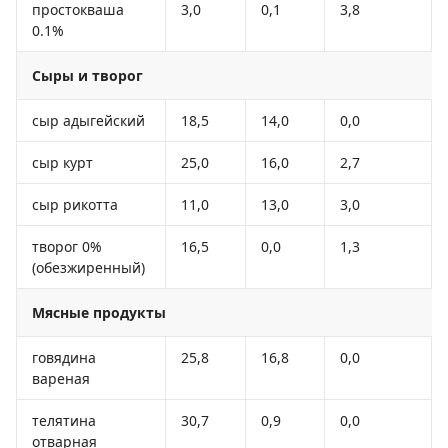
простокваша
3,0
0,1
3,8
0.1%
Сыры и творог
сыр адыгейский
18,5
14,0
0,0
сыр курт
25,0
16,0
2,7
сыр рикотта
11,0
13,0
3,0
творог 0%
16,5
0,0
1,3
(обезжиренный)
Мясные продукты
говядина
25,8
16,8
0,0
вареная
телятина
30,7
0,9
0,0
отварная