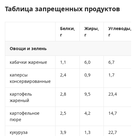
Таблица запрещенных продуктов
Белки,
Жиры,
Углеводы,
г
г
г
Овощи и зелень
кабачки жареные
1,1
6,0
6,7
каперсы
2,4
0,9
1,7
консервированные
картофель
2,8
9,5
23,4
жареный
картофельное
2,5
4,2
14,7
пюре
кукуруза
3,9
1,3
22,7