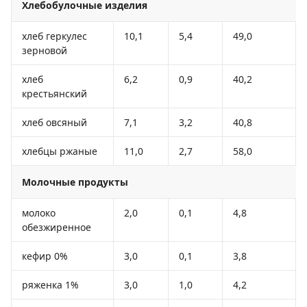
Хлебобулочные изделия
хлеб геркулес
10,1
5,4
49,0
зерновой
хлеб
6,2
0,9
40,2
крестьянский
хлеб овсяный
7,1
3,2
40,8
хлебцы ржаные
11,0
2,7
58,0
Молочные продукты
молоко
2,0
0,1
4,8
обезжиренное
кефир 0%
3,0
0,1
3,8
ряженка 1%
3,0
1,0
4,2