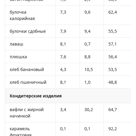
булочка
7,3
9,6
62,4
калорийная
булочки сдобные
7,9
9,4
55,5
лаваш
8,1
0,7
57,1
плюшка
7,6
8,8
56,4
хлеб банановый
4,3
10,5
53,5
хлеб пшеничный
8,1
1,0
48,8
Кондитерские изделия
вафли с жирной
3,4
30,2
64,7
начинкой
карамель
0,1
0,1
92,2
фруктовая