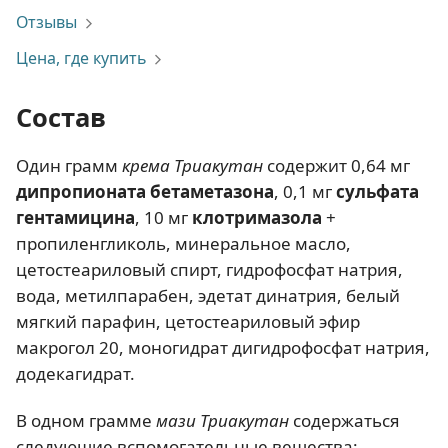
Отзывы
Цена, где купить
Состав
Один грамм
крема Триакутан
содержит 0,64 мг
дипропионата бетаметазона
, 0,1 мг
сульфата
гентамицина
, 10 мг
клотримазола
+
пропиленгликоль, минеральное масло,
цетостеариловый спирт, гидрофосфат натрия,
вода, метилпарабен, эдетат динатрия, белый
мягкий парафин, цетостеариловый эфир
макрогол 20, моногидрат дигидрофосфат натрия,
додекагидрат.
В одном грамме
мази Триакутан
содержаться
следующие вспомогательные вещества: