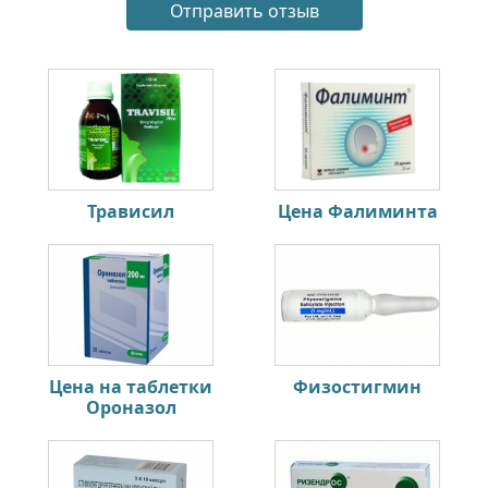
Трависил
Цена Фалиминта
Цена на таблетки
Физостигмин
Ороназол