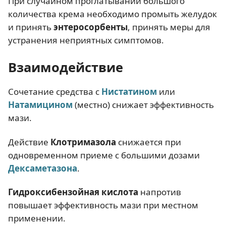
При случайном проглатывании большого
количества крема необходимо промыть желудок
и принять
энтеросорбенты
, принять меры для
устранения неприятных симптомов.
Взаимодействие
Сочетание средства с
Нистатином
или
Натамицином
(местно) снижает эффективность
мази.
Действие
Клотримазола
снижается при
одновременном приеме с большими дозами
Дексаметазона
.
Гидроксибензойная кислота
напротив
повышает эффективность мази при местном
применении.