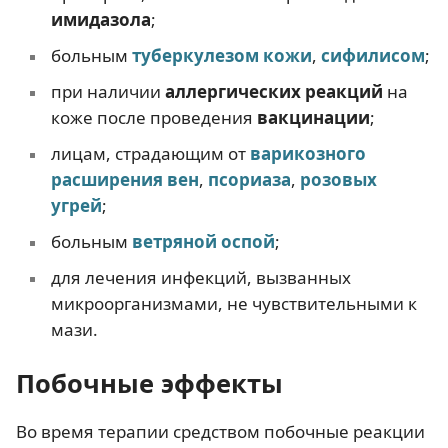
имидазола
;
больным
туберкулезом кожи
,
сифилисом
;
при наличии
аллергических реакций
на
коже после проведения
вакцинации
;
лицам, страдающим от
варикозного
расширения вен
,
псориаза
,
розовых
угрей
;
больным
ветряной оспой
;
для лечения инфекций, вызванных
микроорганизмами, не чувствительными к
мази.
Побочные эффекты
Во время терапии средством побочные реакции