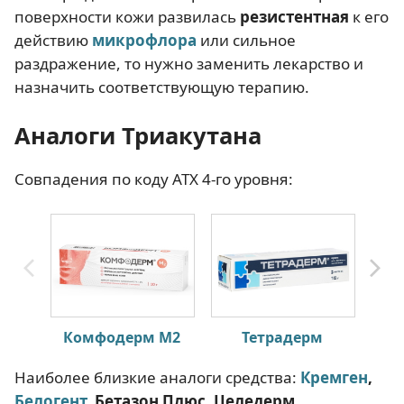
поверхности кожи развилась
резистентная
к его
действию
микрофлора
или сильное
раздражение, то нужно заменить лекарство и
назначить соответствующую терапию.
Аналоги Триакутана
Совпадения по коду АТХ 4-го уровня:
Комфодерм М2
Тетрадерм
Наиболее близкие аналоги средства:
Кремген
,
Белогент
, Бетазон Плюс, Целедерм,